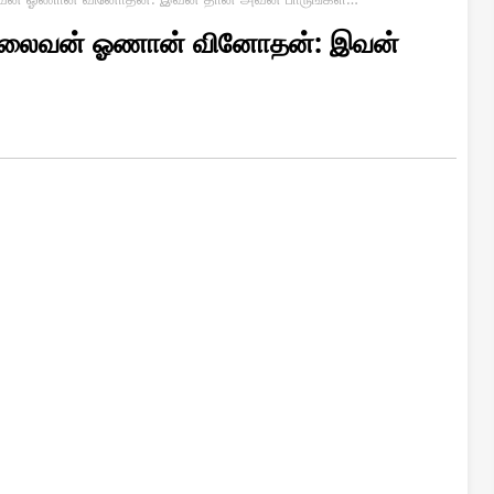
 தலைவன் ஓணான் வினோதன்: இவன்