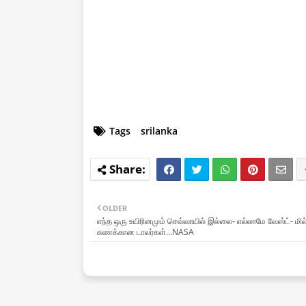
Tags
srilanka
OLDER
எந்த ஒரு உயிரினமும் செவ்வாயில் இல்லை- எல்லாமே வேஸ்ட்- மில
கணக்கான டாலர்கள்…NASA