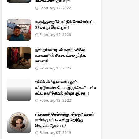
மாணவனின் தாயார்!!
February 12, 2022
களுத்துறையில் சுட்டுக் கொல்லப்பட்ட
32 வயது இளைஞன்!
February 15, 2026
தன் தங்கையுடன் கண்முன்னே
கணவனின் லீலை. விசமருந்திய
மனைவி.
February 15, 2026
“சில்க் ஸ்மிதாவையே ஓரம்
கட்டிடுவாங்க போல இருக்கே..” – உச்ச
கட்ட கவர்ச்சியில் தர்ஷா குப்தா..!
February 13, 2022
எந்த ராசி செக்ஸ்க்கு நல்லது? உங்கள்
ராசிக்கு எப்படி என்று தெரிந்து
கொள்ள ஆசையா?
February 07, 2016