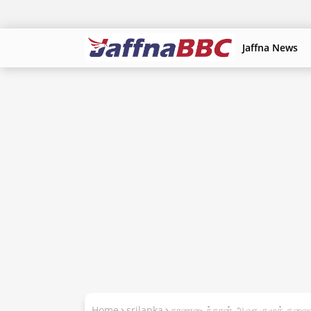
Jaffna News
Home
srilanka
சரணடைந்தான் ஆவா குழுத் தலை