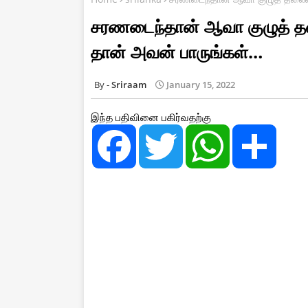
சரணடைந்தான் ஆவா குழுத்
தான் அவன் பாருங்கள்…
Sriraam
January 15, 2022
இந்த பதிவினை பகிர்வதற்கு
F
T
W
S
a
w
h
h
c
i
a
a
e
t
t
r
b
t
s
e
o
e
A
o
r
p
k
p