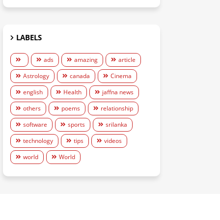
LABELS
ads
amazing
article
Astrology
canada
Cinema
english
Health
jaffna news
others
poems
relationship
software
sports
srilanka
technology
tips
videos
world
World