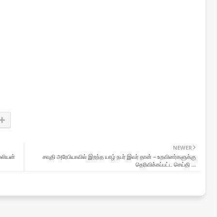
NEWER
்லியன்
சவுதி அரேபியாவில் இறந்த யாழ் நபர் இவர் தான் – உறவினர்களுக்கு
தெரிவிக்கப்பட்ட செய்தி …