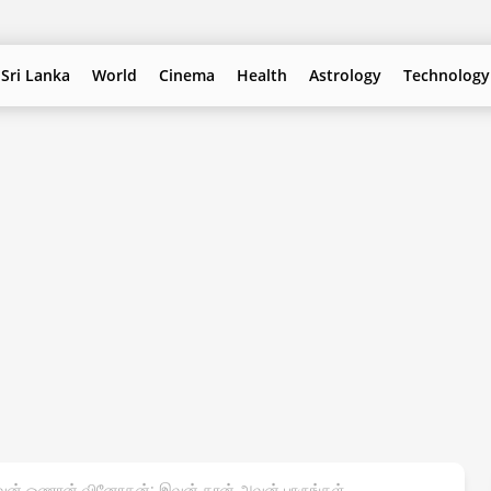
Sri Lanka
World
Cinema
Health
Astrology
Technology
வன் ஓணான் வினோதன்: இவன் தான் அவன் பாருங்கள்…