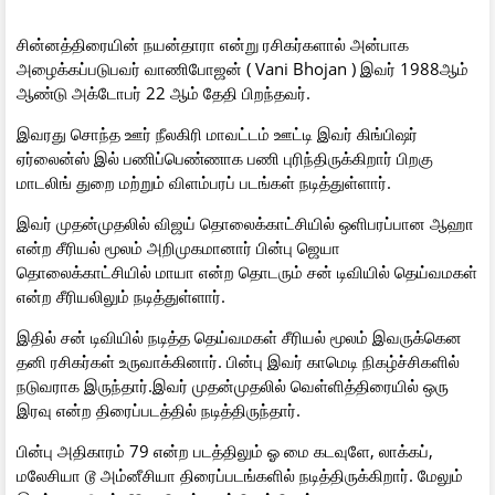
சின்னத்திரையின் நயன்தாரா என்று ரசிகர்களால் அன்பாக
அழைக்கப்படுபவர் வாணிபோஜன் ( Vani Bhojan ) இவர் 1988ஆம்
ஆண்டு அக்டோபர் 22 ஆம் தேதி பிறந்தவர்.
இவரது சொந்த ஊர் நீலகிரி மாவட்டம் ஊட்டி இவர் கிங்பிஷர்
ஏர்லைன்ஸ் இல் பணிப்பெண்ணாக பணி புரிந்திருக்கிறார் பிறகு
மாடலிங் துறை மற்றும் விளம்பரப் படங்கள் நடித்துள்ளார்.
இவர் முதன்முதலில் விஜய் தொலைக்காட்சியில் ஒளிபரப்பான ஆஹா
என்ற சீரியல் மூலம் அறிமுகமானார் பின்பு ஜெயா
தொலைக்காட்சியில் மாயா என்ற தொடரும் சன் டிவியில் தெய்வமகள்
என்ற சீரியலிலும் நடித்துள்ளார்.
இதில் சன் டிவியில் நடித்த தெய்வமகள் சீரியல் மூலம் இவருக்கென
தனி ரசிகர்கள் உருவாக்கினார். பின்பு இவர் காமெடி நிகழ்ச்சிகளில்
நடுவராக இருந்தார்.இவர் முதன்முதலில் வெள்ளித்திரையில் ஒரு
இரவு என்ற திரைப்படத்தில் நடித்திருந்தார்.
பின்பு அதிகாரம் 79 என்ற படத்திலும் ஓ மை கடவுளே, லாக்கப்,
மலேசியா டூ அம்னீசியா திரைப்படங்களில் நடித்திருக்கிறார். மேலும்