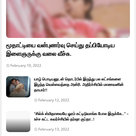
மூதாட்டியை வன்புணர்வு செய்து தப்பியோடிய
இளைஞருக்கு வலை வீச்சு.
February 10, 2022
யாழ் பொடியனுடன் தொடர்பில் இருந்து பல லட்சங்களை
இழந்த வெள்ளவத்தை அன்ரி. அதிர்ச்சியில் மாணவனின்
தாயார்!!
February 12, 2022
“சில்க் ஸ்மிதாவையே ஓரம் கட்டிடுவாங்க போல இருக்கே..” –
உச்ச கட்ட கவர்ச்சியில் தர்ஷா குப்தா..!
February 13, 2022