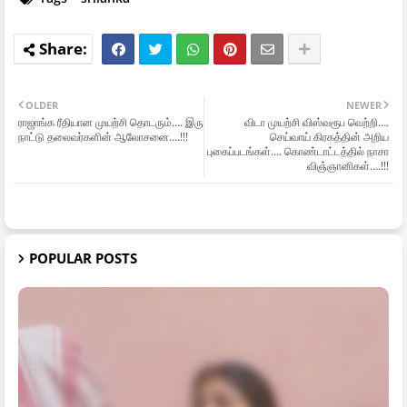
OLDER
NEWER
ராஜாங்க ரீதியான முயற்சி தொடரும்…. இரு
விடா முயற்சி விஸ்வரூப வெற்றி….
நாட்டு தலைவர்களின் ஆலோசனை….!!!
செய்வாய் கிரகத்தின் அறிய
புகைப்படங்கள்…. கொண்டாட்டத்தில் நாசா
விஞ்ஞானிகள்….!!!
POPULAR POSTS