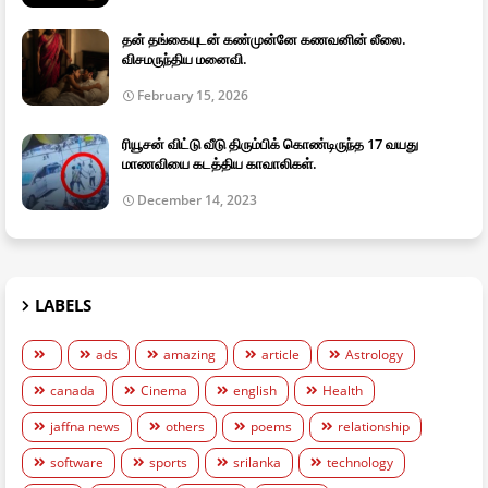
தன் தங்கையுடன் கண்முன்னே கணவனின் லீலை.
விசமருந்திய மனைவி.
February 15, 2026
ரியூசன் விட்டு வீடு திரும்பிக் கொண்டிருந்த 17 வயது
மாணவியை கடத்திய காவாலிகள்.
December 14, 2023
LABELS
ads
amazing
article
Astrology
canada
Cinema
english
Health
jaffna news
others
poems
relationship
software
sports
srilanka
technology