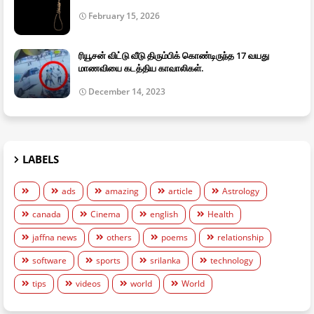
February 15, 2026
ரியூசன் விட்டு வீடு திரும்பிக் கொண்டிருந்த 17 வயது
மாணவியை கடத்திய காவாலிகள்.
December 14, 2023
LABELS
ads
amazing
article
Astrology
canada
Cinema
english
Health
jaffna news
others
poems
relationship
software
sports
srilanka
technology
tips
videos
world
World