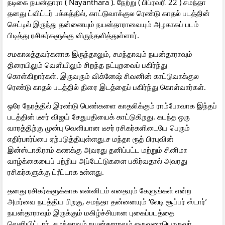
நடிகை நயன்தாரா ( Nayanthara ). நேற்று ( பிப்ரவரி 22 ) சமந்தா
தனது ட்விட்டர் பக்கத்தில், காட்டுவாக்குல ரெண்டு காதல் படத்தின்
செட்டில் இருந்து தன்னையும் நயன்தாராவையும் அழகாகப் படம்
பிடித்து ரசிகர்களுக்கு விருந்தளித்துள்ளார்.
சமகாலத்தவர்களாக இருந்தாலும், சமந்தாவும் நயன்தாராவும்
திரையிலும் வெளியிலும் சிறந்த நட்புறவைப் பகிர்ந்து
கொள்கிறார்கள். இருவரும் விக்னேஷ் சிவனின் காட்டுவாக்குல
ரெண்டு காதல் படத்தில் திரை இடத்தைப் பகிர்ந்து கொள்வார்கள்.
ஒரே நேரத்தில் இரண்டு பெண்களை காதலிக்கும் ராம்போவாக இந்தப்
படத்தின் டீசர் விஜய் சேதுபதியைக் காட்டுகிறது. கடந்த ஒரு
வாரத்திற்கு முன்பு வெளியான டீசர் ரசிகர்களிடையே பெரும்
எதிர்பார்ப்பை ஏற்படுத்தியுள்ளது.ச மந்தா ரூத் பிரபுவின்
இன்ஸ்டாகிராம் கணக்கு அவரது தனிப்பட்ட மற்றும் சினிமா
வாழ்க்கையைப் பற்றிய அப்டேட்டுகளை பகிர்வதால் அவரது
ரசிகர்களுக்கு ட்ரீட்டாக உள்ளது.
தனது ரசிகர்களுக்காக என்னிடம் எதையும் கேளுங்கள் என்ற
அமர்வை நடத்திய பிறகு, சமந்தா தன்னையும் ‘லேடி சூப்பர் ஸ்டார்’
நயன்தாராவும் இருக்கும் மகிழ்ச்சியான புகைப்படத்தை
வெளியிட்டார். சமந்தாவும் நயன்தாராவும் ஒருவரையொருவர்