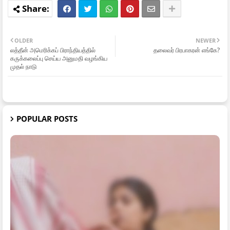
OLDER
NEWER
லத்தீன் அமெரிக்கப் பிராந்தியத்தில்
தலைவர் பிரபாகரன் எங்கே?
கருக்கலைப்பு செய்ய அனுமதி வழங்கிய
முதல் நாடு
POPULAR POSTS