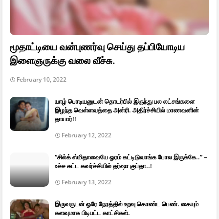
மூதாட்டியை வன்புணர்வு செய்து தப்பியோடிய
இளைஞருக்கு வலை வீச்சு.
February 10, 2022
யாழ் பொடியனுடன் தொடர்பில் இருந்து பல லட்சங்களை
இழந்த வெள்ளவத்தை அன்ரி. அதிர்ச்சியில் மாணவனின்
தாயார்!!
February 12, 2022
“சில்க் ஸ்மிதாவையே ஓரம் கட்டிடுவாங்க போல இருக்கே..” –
உச்ச கட்ட கவர்ச்சியில் தர்ஷா குப்தா..!
February 13, 2022
இருவருடன் ஒரே நேரத்தில் உறவு கொண்ட பெண். கையும்
களவுமாக பிடிபட்ட காட்சிகள்.