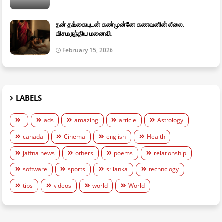
தன் தங்கையுடன் கண்முன்னே கணவனின் லீலை.
விசமருந்திய மனைவி.
February 15, 2026
LABELS
ads
amazing
article
Astrology
canada
Cinema
english
Health
jaffna news
others
poems
relationship
software
sports
srilanka
technology
tips
videos
world
World