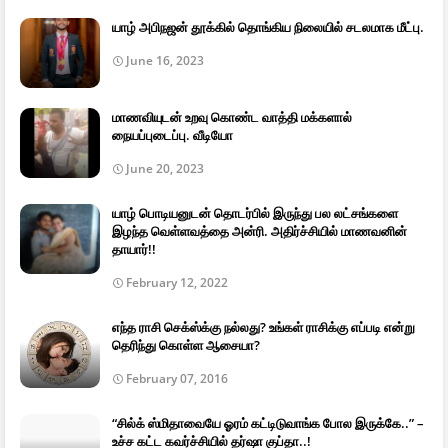
யாழ் அபிநஜன் தூக்கில் தொங்கிய நிலையில் சடலமாக மீட்பு.
June 16, 2023
மாணவியுடன் உறவு கொண்ட வாத்தி மக்களால்
நையப்புடைப்பு. வீடியோ
June 20, 2023
யாழ் பொடியனுடன் தொடர்பில் இருந்து பல லட்சங்களை
இழந்த வெள்ளவத்தை அன்ரி. அதிர்ச்சியில் மாணவனின்
தாயார்!!
February 12, 2022
எந்த ராசி செக்ஸ்க்கு நல்லது? உங்கள் ராசிக்கு எப்படி என்று
தெரிந்து கொள்ள ஆசையா?
February 07, 2016
“சில்க் ஸ்மிதாவையே ஓரம் கட்டிடுவாங்க போல இருக்கே..” –
உச்ச கட்ட கவர்ச்சியில் தர்ஷா குப்தா..!