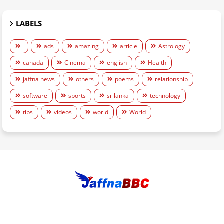
LABELS
ads
amazing
article
Astrology
canada
Cinema
english
Health
jaffna news
others
poems
relationship
software
sports
srilanka
technology
tips
videos
world
World