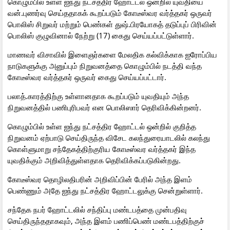
கொழும்பில் உள்ள ஐந்து நட்சத்திர ஹோட்டல் ஒன்றில் யுவதியை
வன்.புணர்வு செய்ததாகக் கூறப்படும் கோடீஸ்வர வர்த்தகர் ஒருவர்
பொலிஸ் சிறுவர் மற்றும் பெண்கள் துஷ்.பிரயோகத் தடுப்புப் பிரிவின்
பொலிஸ் குழுவினால் நேற்று (17) கைது செய்யப்பட்டுள்ளார்.
மாணவர் விசாவில் இளைஞர்களை மேலதிக கல்விக்காக ஐரோப்பிய
நாடுகளுக்கு அனுப்பும் நிறுவனத்தை கொழும்பில் நடத்தி வந்த
கோடீஸ்வர வர்த்தகர் ஒருவர் கைது செய்யப்பட்டார்.
பலாத்.காரத்திற்கு உள்ளானதாக கூறப்படும் யுவதியும் அந்த
நிறுவனத்தில் பணிபுரிபவர் என பொலிஸார் தெரிவிக்கின்றனர்.
கொழும்பில் உள்ள ஐந்து நட்சத்திர ஹோட்டல் ஒன்றில் குறித்த
நிறுவனம் ஏற்பாடு செய்திருந்த விசேட கலந்துரையாடலில் கலந்து
கொள்ளுமாறு சந்தேகத்திற்குரிய கோடீஸ்வர வர்த்தகர் இந்த
யுவதிக்கும் அறிவித்துள்ளதாக தெரிவிக்கப்படுகின்றது.
கோடீஸ்வர தொழிலதிபரின் அறிவிப்பின் பேரில் அந்த இளம்
பெண்ணும் அதே ஐந்து நட்சத்திர ஹோட்டலுக்கு சென்றுள்ளார்.
சந்தேக நபர் ஹோட்டலில் சந்திப்பு மண்டபத்தை முன்பதிவு
செய்திருந்ததாகவும், அந்த இளம் பணிப்பெண் மண்டபத்திற்குச்