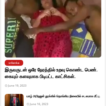
srilanka
இருவருடன் ஒரே நேரத்தில் உறவு கொண்ட பெண்.
கையும் களவுமாக பிடிபட்ட காட்சிகள்.
June 19, 2023
யாழ் அபிநஜன் தூக்கில் தொங்கிய நிலையில் சடலமாக மீட்பு.
June 16, 2023