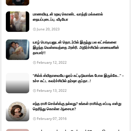
மாணவியுடன் உறவு கொண்ட வாத்தி மக்களால்
நையப்புடைப்பு. வீடியோ
June 20, 2023
யாழ் பொடியனுடன் தொடர்பில் இருந்து பல லட்சங்களை
இழந்த வெள்ளவத்தை அன்ரி. அதிர்ச்சியில் மாணவனின்
தாயார்!!
February 12, 2022
“சில்க் ஸ்மிதாவையே ஓரம் கட்டிடுவாங்க போல இருக்கே..” –
உச்ச கட்ட கவர்ச்சியில் தர்ஷா குப்தா..!
February 13, 2022
எந்த ராசி செக்ஸ்க்கு நல்லது? உங்கள் ராசிக்கு எப்படி என்று
தெரிந்து கொள்ள ஆசையா?
February 07, 2016