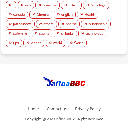
ads
amazing
article
Astrology
canada
Cinema
english
Health
jaffna news
others
poems
relationship
software
sports
srilanka
technology
tips
videos
world
World
Home
Contact us
Privacy Policy
Copyright @ 2023
JaffnaBBC
All Right Reserved