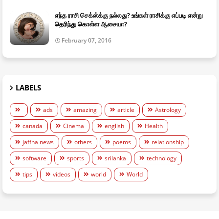
எந்த ராசி செக்ஸ்க்கு நல்லது? உங்கள் ராசிக்கு எப்படி என்று
தெரிந்து கொள்ள ஆசையா?
February 07, 2016
LABELS
ads
amazing
article
Astrology
canada
Cinema
english
Health
jaffna news
others
poems
relationship
software
sports
srilanka
technology
tips
videos
world
World