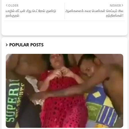
OLDER
NEWER
யாழில் வீட்டின் மீது பெட்ரோல் குண்டு
ஆண்களைக் கவர பெண்கள் செய்யும் சில
தாக்குதல்
தந்திரங்கள்!
POPULAR POSTS