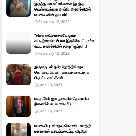
இருந்து பல லட்சங்களை இழந்த
வெள்ளவத்தை அன்ரி. அதிர்ச்சியில்
மாணவனின் தாயார்!!
February 12, 2022
“சில்க் ஸ்மிதாவையே ஓரம்
கட்டிடுவாங்க போல இருக்கே..” – உச்ச
கட்ட கவர்ச்சியில் தர்ஷா குப்தா..!
February 13, 2022
இருவருடன் ஒரே நேரத்தில் உறவு
கொண்ட பெண். கையும் களவுமாக
பிடிபட்ட காட்சிகள்.
June 19, 2023
யாழ் அபிநஜன் தூக்கில் தொங்கிய
நிலையில் சடலமாக மீட்பு.
June 16, 2023
மாணவியுடன் உறவு கொண்ட வாத்தி
மக்களால் நையப்புடைப்பு. வீடியோ