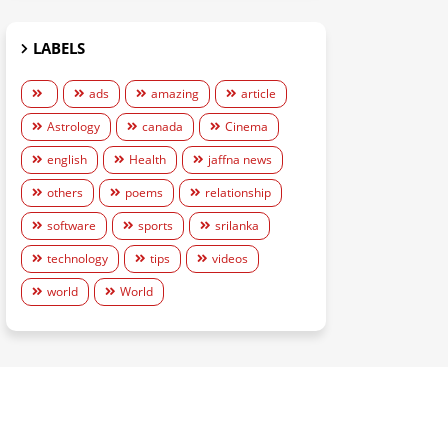
LABELS
ads
amazing
article
Astrology
canada
Cinema
english
Health
jaffna news
others
poems
relationship
software
sports
srilanka
technology
tips
videos
world
World