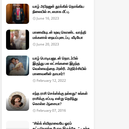
யாழ் அபிநஜன் தூக்கில் தொங்கிய
நிலையில் சடலமாக மீட்பு.
June 16, 2023
மாணவியுடன் உறவு கொண்ட வாத்தி
மக்களால் நையப்புடைப்பு. வீடியோ
June 20, 2023
யாழ் பொடியனுடன் தொடர்பில்
இருந்து பல லட்சங்களை இழந்த
வெள்ளவத்தை அன்ரி. அதிர்ச்சியில்
மாணவனின் தாயார்!!
February 12, 2022
எந்த ராசி செக்ஸ்க்கு நல்லது? உங்கள்
ராசிக்கு எப்படி என்று தெரிந்து
கொள்ள ஆசையா?
February 07, 2016
“சில்க் ஸ்மிதாவையே ஓரம்
கட்டிடுவாங்க போல இருக்கே..” – உச்ச