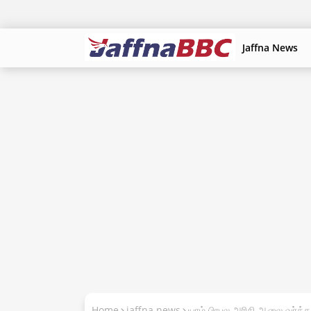
Jaffna News
Home
jaffna news
யாழ் பிரபல அரிசி ஆலை வர்த