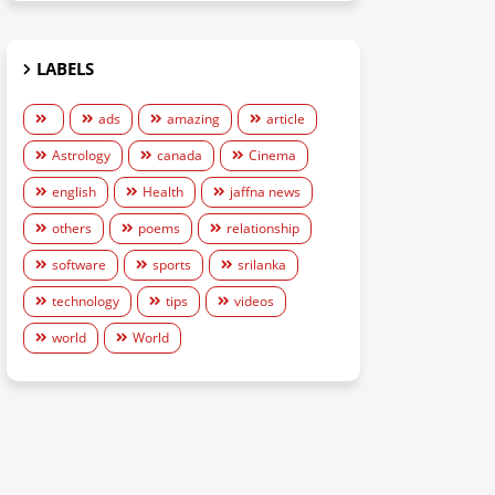
LABELS
ads
amazing
article
Astrology
canada
Cinema
english
Health
jaffna news
others
poems
relationship
software
sports
srilanka
technology
tips
videos
world
World