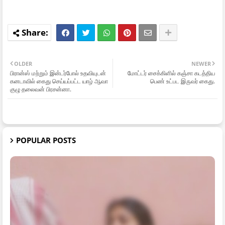
OLDER
NEWER
பிரான்ஸ் மற்றும் இன்டர்போல் உதவியுடன்
மோட்டர் சைக்கிளில் கஞ்சா கடத்திய
கனடாவில் கைது செய்யப்பட்ட யாழ் ஆவா
பெண் உட்பட இருவர் கைது.
குழு தலைவன் பிரசன்னா.
POPULAR POSTS