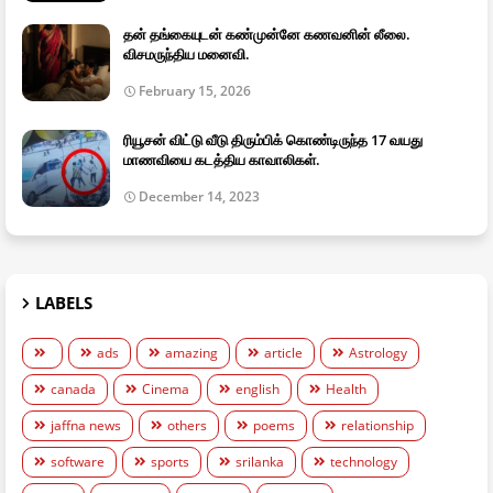
தன் தங்கையுடன் கண்முன்னே கணவனின் லீலை.
விசமருந்திய மனைவி.
February 15, 2026
ரியூசன் விட்டு வீடு திரும்பிக் கொண்டிருந்த 17 வயது
மாணவியை கடத்திய காவாலிகள்.
December 14, 2023
LABELS
ads
amazing
article
Astrology
canada
Cinema
english
Health
jaffna news
others
poems
relationship
software
sports
srilanka
technology