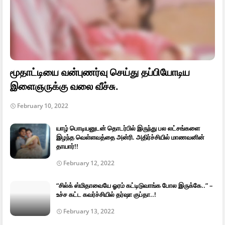
மூதாட்டியை வன்புணர்வு செய்து தப்பியோடிய
இளைஞருக்கு வலை வீச்சு.
February 10, 2022
யாழ் பொடியனுடன் தொடர்பில் இருந்து பல லட்சங்களை
இழந்த வெள்ளவத்தை அன்ரி. அதிர்ச்சியில் மாணவனின்
தாயார்!!
February 12, 2022
“சில்க் ஸ்மிதாவையே ஓரம் கட்டிடுவாங்க போல இருக்கே..” –
உச்ச கட்ட கவர்ச்சியில் தர்ஷா குப்தா..!
February 13, 2022