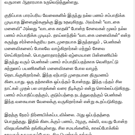
வருமான ஆதாரமாக உருவெடுத்துள்ளது.
குறிப்பாக பாரம்பரிய வேலைகளில் இருந்து நல்ல பணம் சம்பாதிக்க
முடியாத இளைஞர்களுக்கு இது உதவுகிறது. அவர்கள் “வாடகை
மனைவி” அல்லது “வாடகை காதலி” போன்ற சேவைகள் மூலம் நல்ல
பணம் சம்பாதிக்க முடியும். தாய்லாந்தில் “வாடகை மனைவிகள்” என்ற
கருத்து சர்ச்சைக்குரிய நடைமுறையாக இருந்தாலும் , பெண்கள்
மனைவிகளைப் போலவே வாழ்கிறார்கள் மற்றும் சேவை
செய்கிறார்கள். பொருளாதாரத்தில் ஏழ்மையான பின்னணியில்
இருந்து வரும் பெண்கள் பணம் சம்பாதிப்பதற்காக வெளிநாட்டு
சுற்றுலாப் பயணிகளின் மனைவிகளை போல வாழத்
தொடங்குகிறார்கள். இந்த ஏற்பாடு முறையான திருமணம்
கிடையாது. ஒரு தற்காலிக ஒப்பந்தம் போன்றது. இந்த பந்தம் சில
நாட்கள் முதல் பல மாதங்கள் வரை நீடிக்கும் என்று சொல்லப்படுகிறது.
பணம் சம்பாதிப்பதற்கும், குடும்பத்தை நடத்துவதற்கும் பெண்கள்
இந்த வகையான வேலைக்கு வருகிறார்கள் என்று கூறப்படுகிறது.
இதற்கு நேரம் நிர்ணயிக்கப்படவில்லை. அது ஒப்பந்தத்தை
பொறுத்தது. இதில் கிடைக்கும் பணம், அழகு, கல்வி, வயது போன்ற
விஷயங்களில் தங்கியுள்ளது. சில சமயங்களில், காலப்போக்கில்
உறவுகள் உருவாகும்போது, சில பெண்கள் தங்கள்