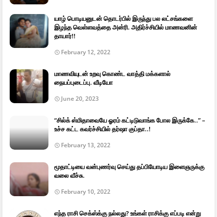
யாழ் பொடியனுடன் தொடர்பில் இருந்து பல லட்சங்களை
இழந்த வெள்ளவத்தை அன்ரி. அதிர்ச்சியில் மாணவனின்
தாயார்!!
February 12, 2022
மாணவியுடன் உறவு கொண்ட வாத்தி மக்களால்
நையப்புடைப்பு. வீடியோ
June 20, 2023
“சில்க் ஸ்மிதாவையே ஓரம் கட்டிடுவாங்க போல இருக்கே..” –
உச்ச கட்ட கவர்ச்சியில் தர்ஷா குப்தா..!
February 13, 2022
மூதாட்டியை வன்புணர்வு செய்து தப்பியோடிய இளைஞருக்கு
வலை வீச்சு.
February 10, 2022
எந்த ராசி செக்ஸ்க்கு நல்லது? உங்கள் ராசிக்கு எப்படி என்று