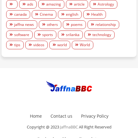
ads
amazing
article
Astrology
canada
Cinema
english
Health
jaffna news
others
poems
relationship
software
sports
srilanka
technology
tips
videos
world
World
Home
Contact us
Privacy Policy
Copyright @ 2023
JaffnaBBC
All Right Reserved