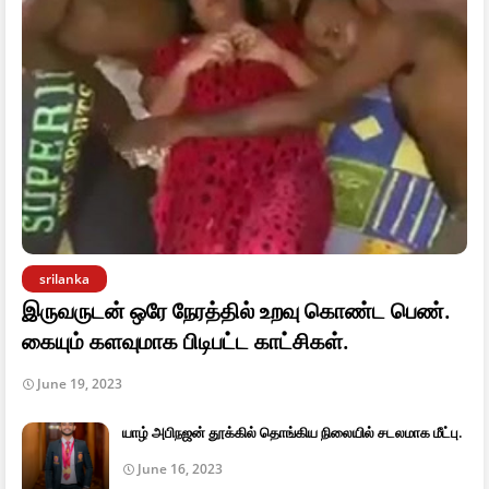
srilanka
இருவருடன் ஒரே நேரத்தில் உறவு கொண்ட பெண்.
கையும் களவுமாக பிடிபட்ட காட்சிகள்.
June 19, 2023
யாழ் அபிநஜன் தூக்கில் தொங்கிய நிலையில் சடலமாக மீட்பு.
June 16, 2023