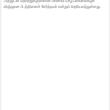
அத்துடன் தொற்றுக்குள்ளான மாணவி யாழ்.பல்கலைகழக
விஞ்ஞான பீடத்தினைச் சேர்ந்தவர் என்றும் தெரியவந்துள்ளது.