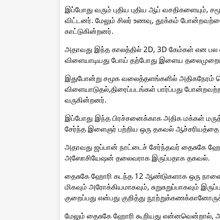
இப்போது வரும் புதிய புதிய ஆப் வசதிகளையும், ச
விட்டனர். மேலும் சிலர் உணவு, தூக்கம் போன்றவற
காட்டுகின்றனர்.
அதாவது இந்த காலத்தில் 2D, 3D கேம்கள் என பல 
விளையாடியது போய் தற்போது இளைய தலைமுறையினர்
இதுபோன்று சமூக வலைத்தளங்களில் அதிகநேரம் செல
விளையாடுதல்,திரைப்படங்கள் பார்ப்பது போன்றவற்றா
வருகின்றனர்.
இப்போது இந்த பிரச்சனைக்காக அதிக மக்கள் மரு
சேர்ந்த இளைஞர் பற்றிய ஒரு தகவல் ஆச்சரியத்தை 
அதாவது ஜப்பான் நாட்டைச் சேர்ந்தவர் தைசுகே ஹோ
அஸோசியேஷன் தலைவராக இருப்பதாக தகவல்.
தைசுகே ஹோரி கடந்த 12 ஆண்டுகளாக ஒரு நாளைக்க
மிகவும் அரோக்கியமாகவும், சுறுசுறுப்பாகவும் இரு
குறைப்பது என்பது குறித்து நூற்றுக்கணக்கானோரு
மேலும் தைசுகே ஹோரி கூறியது என்னவென்றால், 