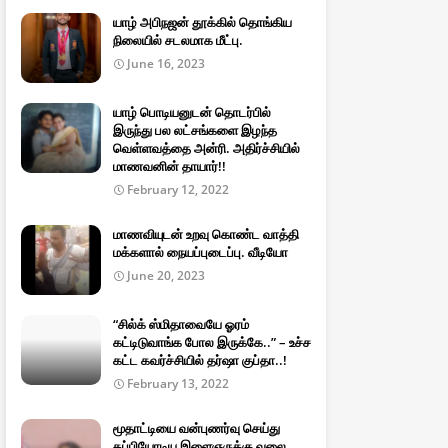
யாழ் அபிநஜன் தூக்கில் தொங்கிய
நிலையில் சடலமாக மீட்பு.
June 16, 2023
யாழ் பொடியனுடன் தொடர்பில்
இருந்து பல லட்சங்களை இழந்த
வெள்ளவத்தை அன்ரி. அதிர்ச்சியில்
மாணவனின் தாயார்!!
February 12, 2022
மாணவியுடன் உறவு கொண்ட வாத்தி
மக்களால் நையப்புடைப்பு. வீடியோ
June 20, 2023
“சில்க் ஸ்மிதாவையே ஓரம்
கட்டிடுவாங்க போல இருக்கே..” – உச்ச
கட்ட கவர்ச்சியில் தர்ஷா குப்தா..!
February 13, 2022
மூதாட்டியை வன்புணர்வு செய்து
தப்பியோடிய இளைஞருக்கு வலை