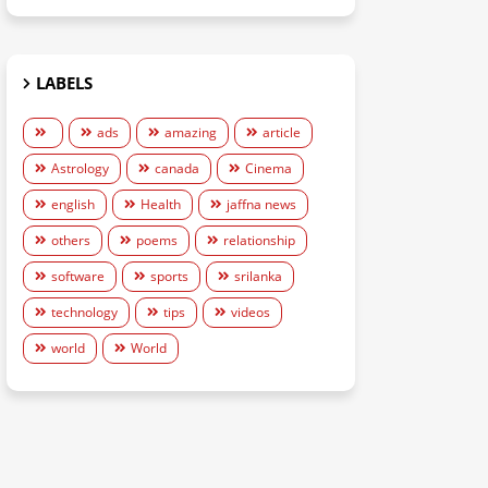
LABELS
ads
amazing
article
Astrology
canada
Cinema
english
Health
jaffna news
others
poems
relationship
software
sports
srilanka
technology
tips
videos
world
World