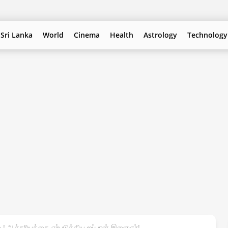
Sri Lanka
World
Cinema
Health
Astrology
Technology
ே.! ஆச்சரியத்தை ஏற்படுத்திய ஜப்பான் இளைஞர்!