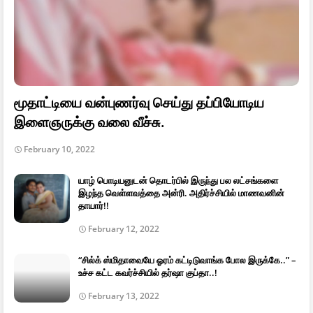
மூதாட்டியை வன்புணர்வு செய்து தப்பியோடிய
இளைஞருக்கு வலை வீச்சு.
February 10, 2022
யாழ் பொடியனுடன் தொடர்பில் இருந்து பல லட்சங்களை
இழந்த வெள்ளவத்தை அன்ரி. அதிர்ச்சியில் மாணவனின்
தாயார்!!
February 12, 2022
“சில்க் ஸ்மிதாவையே ஓரம் கட்டிடுவாங்க போல இருக்கே..” –
உச்ச கட்ட கவர்ச்சியில் தர்ஷா குப்தா..!
February 13, 2022