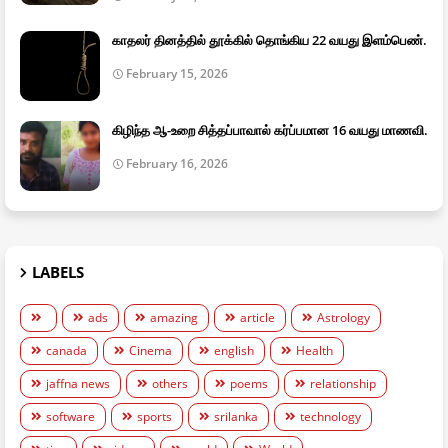
காதலர் தினத்தில் தூக்கில் தொங்கிய 22 வயது இளம்பெண்.
February 15, 2026
கிழிந்த ஆ-உறை சித்தப்பாவால் கர்ப்பமான 16 வயது மாணவி.
February 16, 2026
LABELS
ads
amazing
article
Astrology
canada
Cinema
english
Health
jaffna news
others
poems
relationship
software
sports
srilanka
technology