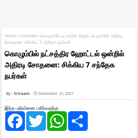
Home
srilanka
கொழும்பில் நட்சத்திர ஹோட்டல் ஒன்றில் அதிரடி
சோதனை: சிக்கிய 7 சந்தேக நபர்கள்
கொழும்பில் நட்சத்திர ஹோட்டல் ஒன்றில்
அதிரடி சோதனை: சிக்கிய 7 சந்தேக
நபர்கள்
Sriraam
December 22, 2021
இந்த பதிவினை பகிர்வதற்கு
F
T
W
S
a
w
h
h
c
i
a
a
e
t
t
r
b
t
s
e