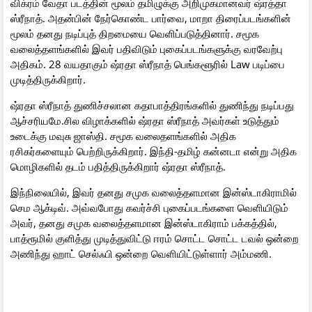
விக்ரம் வேதா படத்தின் மூலம் தமிழுக்கு அறிமுகமானவர் ஷ்ரத்தா
ஸ்ரீநாத். அதன்பின் நேர்கொண்ட பார்வை, மாறா திரைப்படங்களின்
மூலம் தனது நடிப்புத் திறமையை வெளிப்படுத்தினார். சமூக
வலைத்தளங்களில் இவர் பதிவிடும் புகைப்படங்களுக்கு வரவேற்பு
அதிகம். 28 வயதாகும் ஷ்ரதா ஸ்ரீநாத் பெங்களூரில் Law படிப்பை
முடித்திருக்கிறார்.
ஷ்ரதா ஸ்ரீநாத் துணிச்சலான கதாபாத்திரங்களில் துணிந்து நடிப்பது
ஆச்சரியமே.சில விழாக்களில் ஷ்ரதா ஸ்ரீநாத் அவர்கள் உடுத்தும்
உடைக்கு மவுசு ஜாஸ்தி. சமூக வலைதளங்களில் அதிக
ரசிகர்களையும் பெற்றிருக்கிறார். இந்தி-தமிழ் கன்னடா என்று அதிக
மொழிகளில் தடம் பதித்திருக்கிறார் ஷ்ரதா ஸ்ரீநாத்.
இந்நிலையில், இவர் தனது சமுக வலைத்தளமான இன்ஸ்டாகிராமில்
செம ஆக்டிவ். அவ்வபோது கவர்ச்சி புகைப்படங்களை வெளியிடும்
அவர், தனது சமுக வலைத்தளமான இன்ஸ்டாகிராம் பக்கத்தில்,
பாத்ரூமில் குளித்து முடித்துவிட்டு ஈரம் சொட்ட சொட்ட டவல் ஒன்றை
அணிந்து ஹாட் செல்ஃபி ஒன்றை வெளியிட்டுள்ளார் அம்மணி.