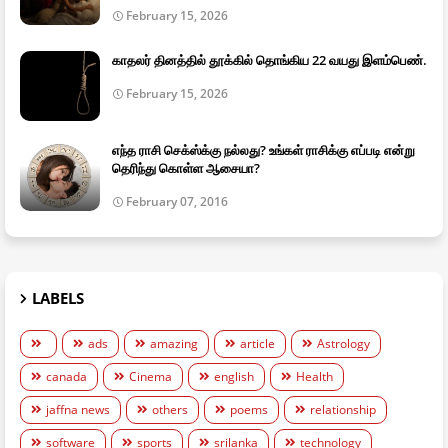
February 15, 2026
காதலர் தினத்தில் தூக்கில் தொங்கிய 22 வயது இளம்பெண்.
February 15, 2026
எந்த ராசி செக்ஸ்க்கு நல்லது? உங்கள் ராசிக்கு எப்படி என்று
தெரிந்து கொள்ள ஆசையா?
February 07, 2016
LABELS
ads
amazing
article
Astrology
canada
Cinema
english
Health
jaffna news
others
poems
relationship
software
sports
srilanka
technology