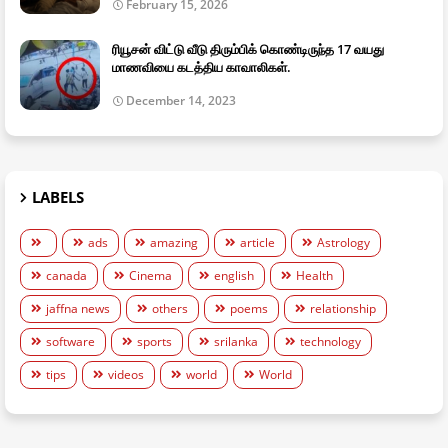
February 15, 2026
ரியூசன் விட்டு வீடு திரும்பிக் கொண்டிருந்த 17 வயது
மாணவியை கடத்திய காவாலிகள்.
December 14, 2023
LABELS
ads
amazing
article
Astrology
canada
Cinema
english
Health
jaffna news
others
poems
relationship
software
sports
srilanka
technology
tips
videos
world
World