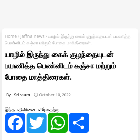
Home
jaffna news
யாழில் இருந்து கைக் குழந்தையுடன் பயணித்த
பெண்னிடம் கஞ்சா மற்றும் போதை மாத்திரைகள்.
யாழில் இருந்து கைக் குழந்தையுடன்
பயணித்த பெண்னிடம் கஞ்சா மற்றும்
போதை மாத்திரைகள்.
Sriraam
October 10, 2022
இந்த பதிவினை பகிர்வதற்கு
F
T
W
S
a
w
h
h
c
i
a
a
e
t
t
r
b
t
s
e