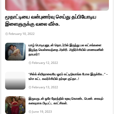
மூதாட்டியை வன்புணர்வு செய்து தப்பியோடிய
இளைஞருக்கு வலை வீச்சு.
February 10, 2022
யாழ் பொடியனுடன் தொடர்பில் இருந்து பல லட்சங்களை
இழந்த வெள்ளவத்தை அன்ரி. அதிர்ச்சியில் மாணவனின்
தாயார்!!
February 12, 2022
“சில்க் ஸ்மிதாவையே ஓரம் கட்டிடுவாங்க போல இருக்கே..” –
உச்ச கட்ட கவர்ச்சியில் தர்ஷா குப்தா..!
February 13, 2022
இருவருடன் ஒரே நேரத்தில் உறவு கொண்ட பெண். கையும்
களவுமாக பிடிபட்ட காட்சிகள்.
June 19, 2023