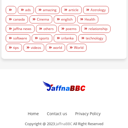
ads
amazing
article
Astrology
canada
Cinema
english
Health
jaffna news
others
poems
relationship
software
sports
srilanka
technology
tips
videos
world
World
Home
Contact us
Privacy Policy
Copyright @ 2023
JaffnaBBC
All Right Reserved