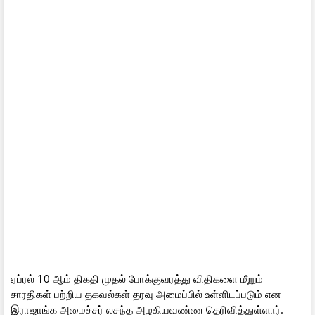
ஏப்ரல் 10 ஆம் திகதி முதல் போக்குவரத்து விதிகளை மீறும்
சாரதிகள் பற்றிய தகவல்கள் தரவு அமைப்பில் உள்ளிடப்படும் என
இராஜாங்க அமைச்சர் லசந்த அழகியவண்ண தெரிவித்துள்ளார்.