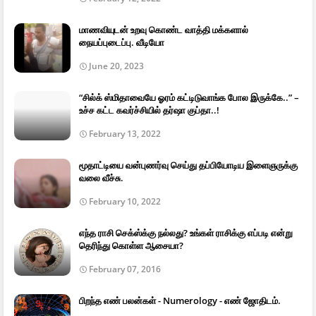
மாணவியுடன் உறவு கொண்ட வாத்தி மக்களால்
நையப்புடைப்பு. வீடியோ
June 20, 2023
“சில்க் ஸ்மிதாவையே ஓரம் கட்டிடுவாங்க போல இருக்கே..” –
உச்ச கட்ட கவர்ச்சியில் தர்ஷா குப்தா..!
February 13, 2022
மூதாட்டியை வன்புணர்வு செய்து தப்பியோடிய இளைஞருக்கு
வலை வீச்சு.
February 10, 2022
எந்த ராசி செக்ஸ்க்கு நல்லது? உங்கள் ராசிக்கு எப்படி என்று
தெரிந்து கொள்ள ஆசையா?
February 07, 2016
பிறந்த எண் பலன்கள் - Numerology - எண் ஜோதிடம்.