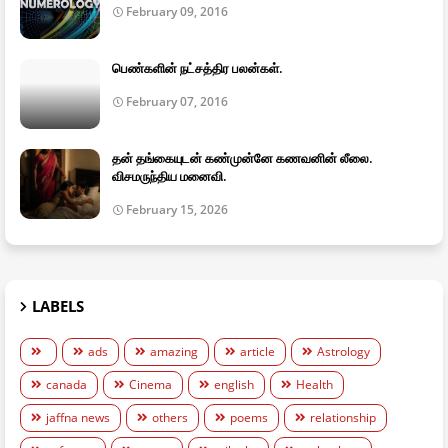
February 09, 2016
பெண்களின் நட்சத்திர பலன்கள்.
February 07, 2016
தன் தங்கையுடன் கண்முன்னே கணவனின் லீலை.
விசமருந்திய மனைவி.
February 15, 2026
LABELS
ads
amazing
article
Astrology
canada
Cinema
english
Health
jaffna news
others
poems
relationship