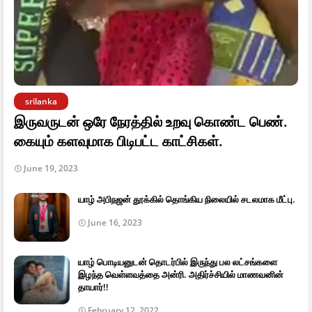
srilanka
இருவருடன் ஒரே நேரத்தில் உறவு கொண்ட பெண்.
கையும் களவுமாக பிடிபட்ட காட்சிகள்.
June 19, 2023
யாழ் அபிநஜன் தூக்கில் தொங்கிய நிலையில் சடலமாக மீட்பு.
June 16, 2023
யாழ் பொடியனுடன் தொடர்பில் இருந்து பல லட்சங்களை
இழந்த வெள்ளவத்தை அன்ரி. அதிர்ச்சியில் மாணவனின்
தாயார்!!
February 12, 2022