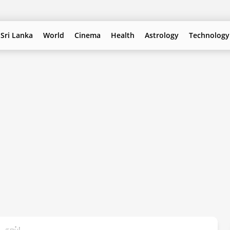
Sri Lanka
World
Cinema
Health
Astrology
Technology
 தாய்!