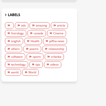
LABELS
ads
amazing
article
Astrology
canada
Cinema
english
Health
jaffna news
others
poems
relationship
software
sports
srilanka
technology
tips
videos
world
World