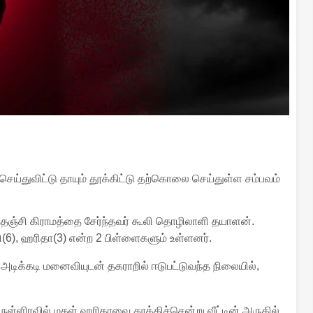
ய்துவிட்டு தாயும் தூக்கிட்டு தற்கொலை செய்துள்ள சம்பவம்
த்தஞ்சி கிராமத்தை சேர்ந்தவர் கூலி தொழிலாளி தயாளன்.
(6), ஹரிதா(3) என்ற 2 பிள்ளைகளும் உள்ளனர்.
 அடிக்கடி மனைவியுடன் தகராறில் ஈடுபட்டுவந்த நிலையில்,
ள்ளிரவில் மகள் ஹரிதாவை தூக்கிச்சென்று வீட்டின் அருகில்