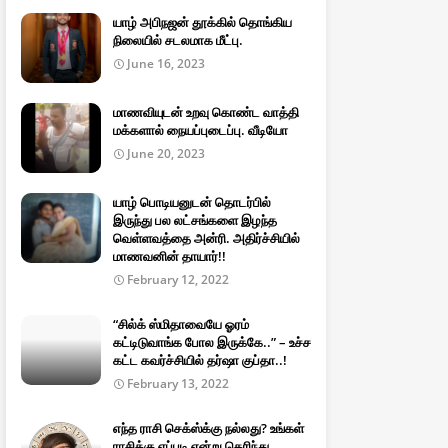
யாழ் அபிநஜன் தூக்கில் தொங்கிய
நிலையில் சடலமாக மீட்பு.
June 16, 2023
மாணவியுடன் உறவு கொண்ட வாத்தி
மக்களால் நையப்புடைப்பு. வீடியோ
June 20, 2023
யாழ் பொடியனுடன் தொடர்பில்
இருந்து பல லட்சங்களை இழந்த
வெள்ளவத்தை அன்ரி. அதிர்ச்சியில்
மாணவனின் தாயார்!!
February 12, 2022
“சில்க் ஸ்மிதாவையே ஓரம்
கட்டிடுவாங்க போல இருக்கே..” – உச்ச
கட்ட கவர்ச்சியில் தர்ஷா குப்தா..!
February 13, 2022
எந்த ராசி செக்ஸ்க்கு நல்லது? உங்கள்
ராசிக்கு எப்படி என்று தெரிந்து