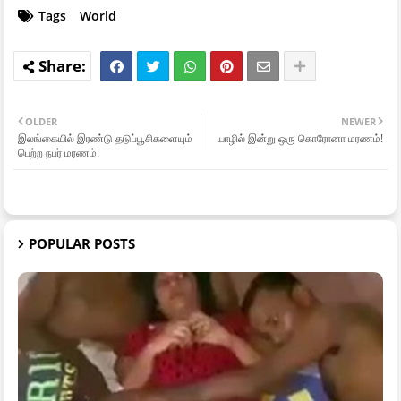
Tags
World
OLDER
NEWER
இலங்கையில் இரண்டு தடுப்பூசிகளையும்
யாழில் இன்று ஒரு கொரோனா மரணம்!
பெற்ற நபர் மரணம்!
POPULAR POSTS