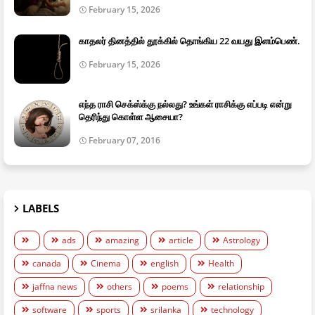
February 15, 2026
காதலர் தினத்தில் தூக்கில் தொங்கிய 22 வயது இளம்பெண்.
February 15, 2026
எந்த ராசி செக்ஸ்க்கு நல்லது? உங்கள் ராசிக்கு எப்படி என்று
தெரிந்து கொள்ள ஆசையா?
February 07, 2016
LABELS
ads
amazing
article
Astrology
canada
Cinema
english
Health
jaffna news
others
poems
relationship
software
sports
srilanka
technology