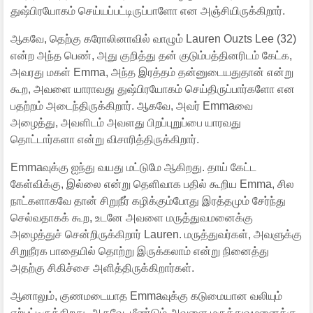
துஷ்பிரயோகம் செய்யப்பட்டிருப்பாளோ என அஞ்சியிருக்கிறார்.
ஆகவே, தெற்கு கரோலினாவில் வாழும் Lauren Ouzts Lee (32)
என்ற அந்த பெண், அது குறித்து தன் குடும்பத்தினரிடம் கேட்க,
அவரது மகள் Emma, அந்த இரத்தம் தன்னுடையதுதான் என்று
கூற, அவளை யாராவது துஷ்பிரயோகம் செய்திருப்பார்களோ என
பதற்றம் அடைந்திருக்கிறார். ஆகவே, அவர் Emmaவை
அழைத்து, அவளிடம் அவளது பிறப்புறுப்பை யாரவது
தொட்டார்களா என்று விசாரித்திருக்கிறார்.
Emmaவுக்கு ஐந்து வயது மட்டுமே ஆகிறது. தாய் கேட்ட
கேள்விக்கு, இல்லை என்று தெளிவாக பதில் கூறிய Emma, சில
நாட்களாகவே தான் சிறுநீர் கழிக்கும்போது இரத்தமும் சேர்ந்து
செல்வதாகக் கூற, உடனே அவளை மருத்துவமனைக்கு
அழைத்துச் சென்றிருக்கிறார் Lauren. மருத்துவர்கள், அவளுக்கு
சிறுநீரக பாதையில் தொற்று இருக்கலாம் என்று நினைத்து
அதற்கு சிகிச்சை அளித்திருக்கிறார்கள்.
ஆனாலும், குணமடையாத Emmaவுக்கு கடுமையான வலியும்
ஏற்பட்டிருக்கிறது. ஆகவே, மீண்டும் அவளை மருத்துவமனைக்கு