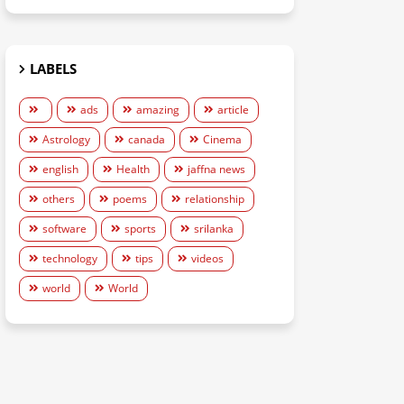
LABELS
ads
amazing
article
Astrology
canada
Cinema
english
Health
jaffna news
others
poems
relationship
software
sports
srilanka
technology
tips
videos
world
World