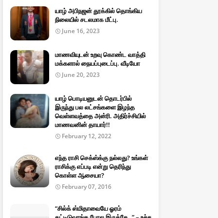
யாழ் அபிநஜன் தூக்கில் தொங்கிய
நிலையில் சடலமாக மீட்பு.
June 16, 2023
மாணவியுடன் உறவு கொண்ட வாத்தி
மக்களால் நையப்புடைப்பு. வீடியோ
June 20, 2023
யாழ் பொடியனுடன் தொடர்பில்
இருந்து பல லட்சங்களை இழந்த
வெள்ளவத்தை அன்ரி. அதிர்ச்சியில்
மாணவனின் தாயார்!!
February 12, 2022
எந்த ராசி செக்ஸ்க்கு நல்லது? உங்கள்
ராசிக்கு எப்படி என்று தெரிந்து
கொள்ள ஆசையா?
February 07, 2016
“சில்க் ஸ்மிதாவையே ஓரம்
கட்டிடுவாங்க போல இருக்கே..” – உச்ச