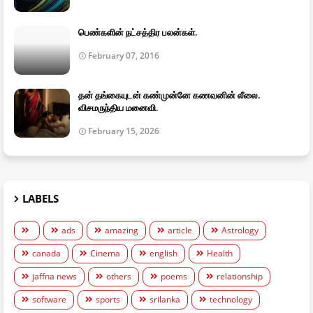
பெண்களின் நட்சத்திர பலன்கள்.
February 07, 2016
தன் தங்கையுடன் கண்முன்னே கணவனின் லீலை.
விசமருந்திய மனைவி.
February 15, 2026
LABELS
ads
amazing
article
Astrology
canada
Cinema
english
Health
jaffna news
others
poems
relationship
software
sports
srilanka
technology