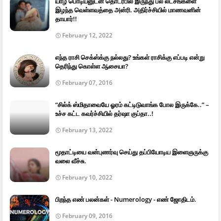
யாழ் பொடியனுடன் தொடர்பில் இருந்து பல லட்சங்களை
இழந்த வெள்ளவத்தை அன்ரி. அதிர்ச்சியில் மாணவனின்
தாயார்!!
February 12, 2022
எந்த ராசி செக்ஸ்க்கு நல்லது? உங்கள் ராசிக்கு எப்படி என்று
தெரிந்து கொள்ள ஆசையா?
February 07, 2016
“சில்க் ஸ்மிதாவையே ஓரம் கட்டிடுவாங்க போல இருக்கே..” –
உச்ச கட்ட கவர்ச்சியில் தர்ஷா குப்தா..!
February 13, 2022
மூதாட்டியை வன்புணர்வு செய்து தப்பியோடிய இளைஞருக்கு
வலை வீச்சு.
February 10, 2022
பிறந்த எண் பலன்கள் - Numerology - எண் ஜோதிடம்.
February 09, 2016