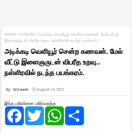
Home
srilanka
அடிக்கடி வெளியூர் சென்ற கணவன். மேல் வீட்டு
இளைஞருடன் விபரீத உறவு.. நள்ளிரவில் நடந்த பயங்கரம்.
அடிக்கடி வெளியூர் சென்ற கணவன். மேல்
வீட்டு இளைஞருடன் விபரீத உறவு..
நள்ளிரவில் நடந்த பயங்கரம்.
Sriraam
August 14, 2021
இந்த பதிவினை பகிர்வதற்கு
F
T
W
S
a
w
h
h
c
i
a
a
e
t
t
r
b
t
s
e