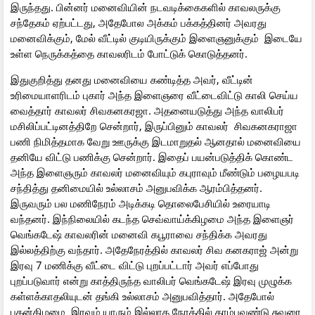
இருந்தது. பின்னர் மனைவியின் நடவடிக்கைகளில் காவலருக்கு
சந்தேகம் ஏற்பட்டது, அதேபோல அக்கம் பக்கத்தினர் அவரது
மனைவிக்கும், மேல் வீட்டில் குடியிருக்கும் இளைஞனுக்கும் இடையே
உள்ள நெருக்கத்தை காவலரிடம் போட்டுக் கொடுத்தனர்.
இதுகுறித்து தனது மனைவியை கண்டித்த அவர், வீட்டின்
உரிமையாளரிடம் புகார் அந்த இளைஞரை வீட்டைவிட்டு காலி செய்ய
வைத்தார் காவலர் சிவகனகரஜா. அதனையடுத்து அந்த வாலிபர்
மசிலிப்பட்டினத்திறே சென்றார், இருப்பினும் காவலர் சிவகனகராஜா
பணி நிமித்தமாக வேறு ஊருக்கு இடமாறுதல் ஆனதால் மனைவியை
தனியே விட்டு பணிக்கு சென்றார். இதைப் பயன்படுத்திக் கொண்ட
அந்த இளைஞரும் காவலர் மனைவியும் கபுராவும் மீண்டும் பழையபடி
சந்தித்து தனிமையில் உல்லாசம் அனுபவிக்க ஆரம்பித்தனர்.
இருவரும் பல மணிநேரம் அடிக்கடி தொலைபேசியில் உரையாடி
வந்தனர். இந்நிலையில் கடந்த செவ்வாய்க்கிழமை அந்த இளைஞர்
வெங்கடேஷ் காவலரின் மனைவி கபூராவை சந்திக்க அவரது
இல்லத்திற்கு வந்தார். அதேநேரத்தில் காவலர் சிவ கனகராஜ் அன்று
இரவு 7 மணிக்கு வீட்டை விட்டு புறப்பட்டார் அவர் எப்போது
புறப்படுவார் என்று காத்திருந்த வாலிபர் வெங்கடேஷ் இரவு முழுக்க
கள்ளக்காதலியுடன் தங்கி உல்லாசம் அனுபவித்தார். அதேபோல்
புதன்கிழமை இரவும் யாரும் இல்லாத நேரத்தில் காம்பவுண்டு சுவரை