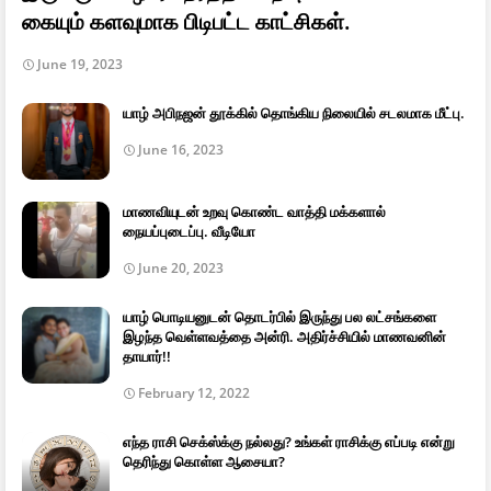
கையும் களவுமாக பிடிபட்ட காட்சிகள்.
June 19, 2023
யாழ் அபிநஜன் தூக்கில் தொங்கிய நிலையில் சடலமாக மீட்பு.
June 16, 2023
மாணவியுடன் உறவு கொண்ட வாத்தி மக்களால்
நையப்புடைப்பு. வீடியோ
June 20, 2023
யாழ் பொடியனுடன் தொடர்பில் இருந்து பல லட்சங்களை
இழந்த வெள்ளவத்தை அன்ரி. அதிர்ச்சியில் மாணவனின்
தாயார்!!
February 12, 2022
எந்த ராசி செக்ஸ்க்கு நல்லது? உங்கள் ராசிக்கு எப்படி என்று
தெரிந்து கொள்ள ஆசையா?