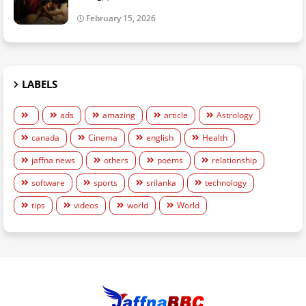
February 15, 2026
LABELS
ads
amazing
article
Astrology
canada
Cinema
english
Health
jaffna news
others
poems
relationship
software
sports
srilanka
technology
tips
videos
world
World