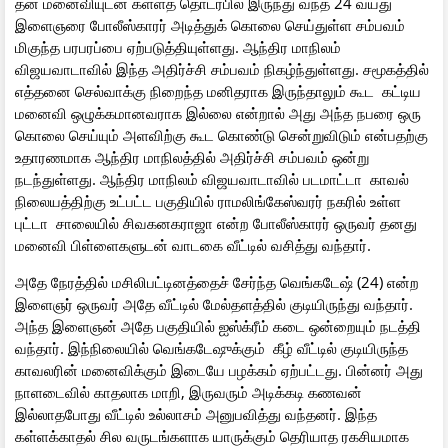
தன் மனைவியுடன் கள்ளத் தொடர்பில் இருந்து வந்த 24 வயது
இளைஞரை போலீஸ்காரர் அடித்துக் கொலை செய்துள்ள சம்பவம்
மிகுந்த பரபரப்பை ஏற்படுத்தியுள்ளது. ஆந்திர மாநிலம்
விஜயவாடாவில் இந்த அதிர்ச்சி சம்பவம் நிகழ்ந்துள்ளது. சமூகத்தில்
எத்தனை செல்வாக்கு நிறைந்த மனிதராக இருந்தாலும் கூட கட்டிய
மனைவி ஒழுக்கமானவராக இல்லை என்றால் அது அந்த நபரை ஒரு
கொலை செய்யும் அளவிற்கு கூட கொண்டு சென்றுவிடும் என்பதற்கு
உதாரணமாக ஆந்திர மாநிலத்தில் அதிர்ச்சி சம்பவம் ஒன்று
நடந்துள்ளது. ஆந்திர மாநிலம் விஜயவாடாவில் படமாட்டா காவல்
நிலையத்திற்கு உட்பட்ட பகுதியில் ராமலிங்கேஸ்வரர் நகரில் உள்ள
புட்டா சாலையில் சிவகனகராஜா என்ற போலீஸ்காரர் ஒருவர் தனது
மனைவி பிள்ளைகளுடன் வாடகை வீட்டில் வசித்து வந்தார்.
அதே நேரத்தில் மசிலிபட்டினத்தைச் சேர்ந்த வெங்கடேஷ் (24) என்ற
இளைஞர் ஒருவர் அதே வீட்டில் மேல்தளத்தில் குடியிருந்து வந்தார்.
அந்த இளைஞன் அதே பகுதியில் ஐஸ்க்ரீம் கடை ஒன்றையும் நடத்தி
வந்தார். இந்நிலையில் வெங்கடேஷுக்கும் கீழ் வீட்டில் குடியிருந்த
காவலரின் மனைவிக்கும் இடையே பழக்கம் ஏற்பட்டது. பின்னர் அது
நாளடைவில் காதலாக மாறி, இருவரும் அடிக்கடி கணவன்
இல்லாதபோது வீட்டில் உல்லாசம் அனுபவித்து வந்தனர். இந்த
கள்ளக்காதல் சில வருடங்களாக யாருக்கும் தெரியாத ரகசியமாக