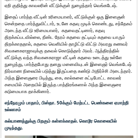
ஏறி குதித்து காவலரின் வீட்டுக்குள் நுழைந்தார் வெங்கடேஷ்.
இதைப் பார்த்த வீட்டின் உரிமையாளர், வீட்டுக்குள் ஒரு இளைஞன்
சென்றதை பார்த்துவிட்டார், உடனே கதவு மூடிக் கொண்டது, சந்தேகம்
அடைந்த வீட்டு உரிமையாளர், கதவைதட்டினார், கதவு
திறக்கப்படவில்லை, நீண்ட நேரம் கதவை தட்டியும் கதவை யாரும்
திறக்காததால், கதவை வெளியில் தாழிட்டு விட்டு அவரது கணவர்
சிவகனகராஜாவுக்கு தகவல் கொடுத்தார் அவர். ஆத்திரத்தில்
வீட்டுக்கு வந்த சிவகனகராஜா வீட்டின் கதவை உடைத்து உள்ளே
நுழைந்து, பார்த்தபோது தனது மனைவியுடன் இளைஞர் வெங்கடேஷ்
நிர்வாண நிலையில் படுத்து இருப்பதை கண்டு அதிர்ச்சி அடைந்தார்.
அந்த இளைஞரை பிடித்து, கை, கால்களை கட்டிபோட்ட காவலர்
சமையில் அறையில் இருந்த பாத்திரங்களால் அந்த இளைஞரை
கடுமையாக தாக்கினார்.
எந்நேரமும் பாதாம், பிஸ்தா. 50க்கும் மேற்பட்ட பெண்களை ஏமாற்றி
உல்லாசம்
கல்யாணத்துக்கு பிறகும் கள்ளக்காதல். கொடூர கொலையில்
முடிந்தது.