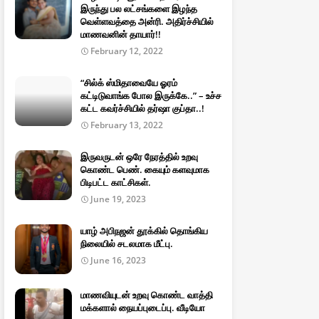
இருந்து பல லட்சங்களை இழந்த
வெள்ளவத்தை அன்ரி. அதிர்ச்சியில்
மாணவனின் தாயார்!!
February 12, 2022
“சில்க் ஸ்மிதாவையே ஓரம்
கட்டிடுவாங்க போல இருக்கே..” – உச்ச
கட்ட கவர்ச்சியில் தர்ஷா குப்தா..!
February 13, 2022
இருவருடன் ஒரே நேரத்தில் உறவு
கொண்ட பெண். கையும் களவுமாக
பிடிபட்ட காட்சிகள்.
June 19, 2023
யாழ் அபிநஜன் தூக்கில் தொங்கிய
நிலையில் சடலமாக மீட்பு.
June 16, 2023
மாணவியுடன் உறவு கொண்ட வாத்தி
மக்களால் நையப்புடைப்பு. வீடியோ