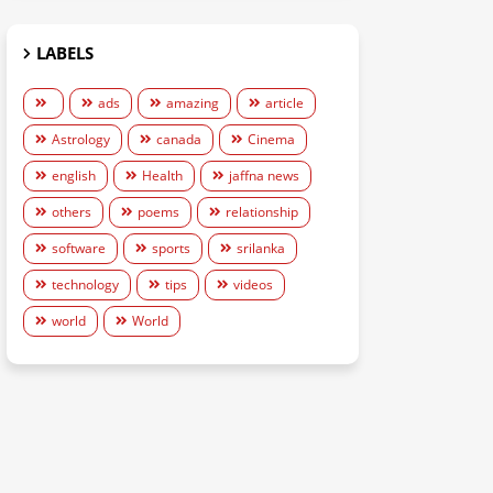
LABELS
ads
amazing
article
Astrology
canada
Cinema
english
Health
jaffna news
others
poems
relationship
software
sports
srilanka
technology
tips
videos
world
World