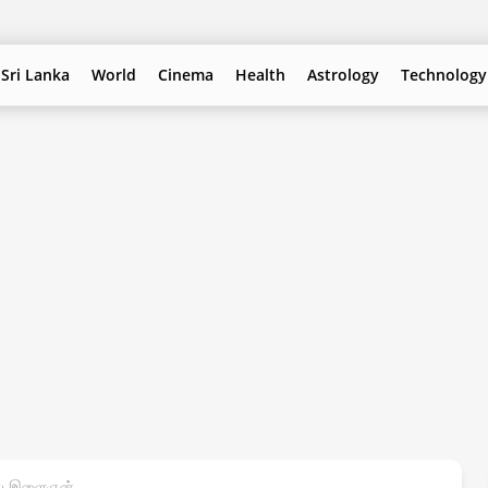
Sri Lanka
World
Cinema
Health
Astrology
Technology
வயது இளைஞன்.