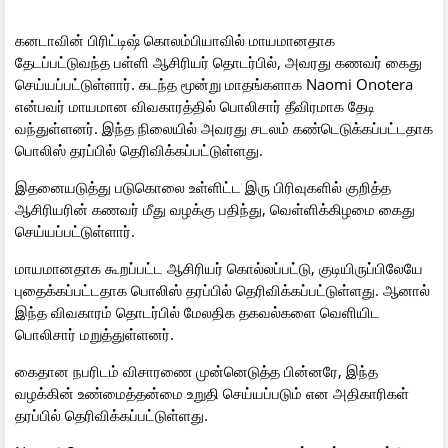
கனடாவின் பிரிட்டிஷ் கொலம்பியாவில் மாயமானதாக
தேடப்பட்டுவந்த பள்ளி ஆசிரியர் தொடர்பில், அவரது கணவர் கைது
செய்யப்பட்டுள்ளார். கடந்த மூன்று மாதங்களாக Naomi Onotera
என்பவர் மாயமான விவகாரத்தில் பொலிசார் தீவிரமாக தேடி
வந்துள்ளனர். இந்த நிலையில் அவரது சடலம் கண்டெடுக்கப்பட்டதாக
பொலிஸ் தரப்பில் தெரிவிக்கப்பட்டுள்ளது.
இதனையடுத்து படுகொலை உள்ளிட்ட இரு பிரிவுகளில் குறித்த
ஆசிரியரின் கணவர் மீது வழக்கு பதிந்து, வெள்ளிக்கிழமை கைது
செய்யப்பட்டுள்ளார்.
மாயமானதாக கூறப்பட்ட ஆசிரியர் கொல்லப்பட்டு, குடியிருப்பிலேயே
புதைக்கப்பட்டதாக பொலிஸ் தரப்பில் தெரிவிக்கப்பட்டுள்ளது. ஆனால்
இந்த விவகாரம் தொடர்பில் மேலதிக தகவல்களை வெளியிட
பொலிசார் மறுத்துள்ளனர்.
கைதான நபரிடம் விசாரணை முன்னெடுத்த பின்னரே, இந்த
வழக்கின் உண்மைத்தன்மை உறுதி செய்யப்படும் என அதிகாரிகள்
தரப்பில் தெரிவிக்கப்பட்டுள்ளது.