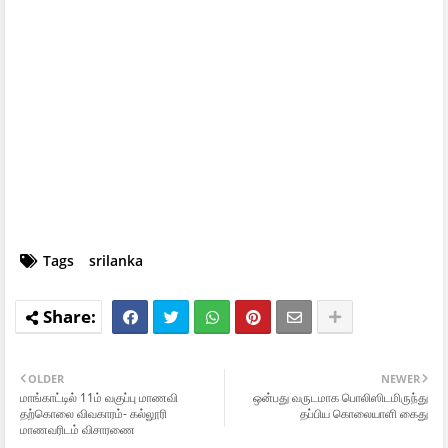
Tags
srilanka
OLDER
NEWER
மாங்காட்டில் 11ம் வகுப்பு மாணவி
ஒன்பது வருடமாக பொலிஸிடமிருந்து
தற்கொலை விவகாரம்- கல்லூரி
தப்பிய கொலையாளி கைது
மாணவரிடம் விசாரணை