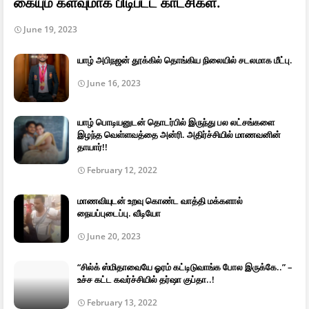
கையும் களவுமாக பிடிபட்ட காட்சிகள்.
June 19, 2023
யாழ் அபிநஜன் தூக்கில் தொங்கிய நிலையில் சடலமாக மீட்பு.
June 16, 2023
யாழ் பொடியனுடன் தொடர்பில் இருந்து பல லட்சங்களை
இழந்த வெள்ளவத்தை அன்ரி. அதிர்ச்சியில் மாணவனின்
தாயார்!!
February 12, 2022
மாணவியுடன் உறவு கொண்ட வாத்தி மக்களால்
நையப்புடைப்பு. வீடியோ
June 20, 2023
“சில்க் ஸ்மிதாவையே ஓரம் கட்டிடுவாங்க போல இருக்கே..” –
உச்ச கட்ட கவர்ச்சியில் தர்ஷா குப்தா..!
February 13, 2022