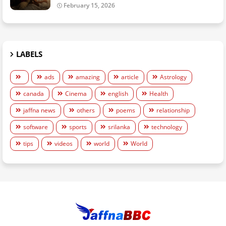
February 15, 2026
LABELS
ads
amazing
article
Astrology
canada
Cinema
english
Health
jaffna news
others
poems
relationship
software
sports
srilanka
technology
tips
videos
world
World