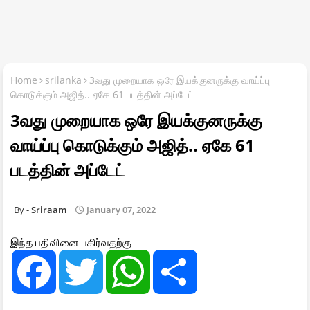
Home
srilanka
3வது முறையாக ஒரே இயக்குனருக்கு வாய்ப்பு
கொடுக்கும் அஜித்.. ஏகே 61 படத்தின் அப்டேட்
3வது முறையாக ஒரே இயக்குனருக்கு
வாய்ப்பு கொடுக்கும் அஜித்.. ஏகே 61
படத்தின் அப்டேட்
Sriraam
January 07, 2022
இந்த பதிவினை பகிர்வதற்கு
F
T
W
S
a
w
h
h
c
i
a
a
e
t
t
r
b
t
s
e