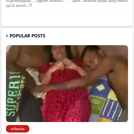
பெறுபவர்களுக்கு….. ஜெர்மன் வெளியிட்ட
ஆசை.. கவனிக்க தவறிய தமிழ் சினிமா
சூப்பர் தகவல்….!!!
POPULAR POSTS
srilanka