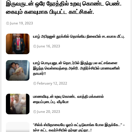
இருவருடன் ஒரே நேரத்தில் உறவு கொண்ட பெண்.
கையும் களவுமாக பிடிபட்ட காட்சிகள்.
June 19, 2023
யாழ் அபிநஜன் தூக்கில் தொங்கிய நிலையில் சடலமாக மீட்பு.
June 16, 2023
யாழ் பொடியனுடன் தொடர்பில் இருந்து பல லட்சங்களை
இழந்த வெள்ளவத்தை அன்ரி. அதிர்ச்சியில் மாணவனின்
தாயார்!!
February 12, 2022
மாணவியுடன் உறவு கொண்ட வாத்தி மக்களால்
நையப்புடைப்பு. வீடியோ
June 20, 2023
“சில்க் ஸ்மிதாவையே ஓரம் கட்டிடுவாங்க போல இருக்கே..” –
உச்ச கட்ட கவர்ச்சியில் தர்ஷா குப்தா..!