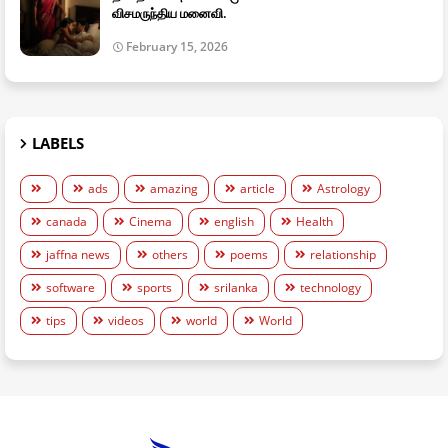
விசமருந்திய மனைவி.
February 15, 2026
LABELS
ads
amazing
article
Astrology
canada
Cinema
english
Health
jaffna news
others
poems
relationship
software
sports
srilanka
technology
tips
videos
world
World