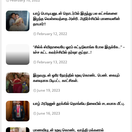
February 10, 2022
யாழ் பொடியனுடன் தொடர்பில் இருந்து பல லட்சங்களை
இழந்த வெள்ளவத்தை அன்ரி. அதிர்ச்சியில் மாணவனின்
தாயார்!!
February 12, 2022
“சில்க் ஸ்மிதாவையே ஓரம் கட்டிடுவாங்க போல இருக்கே..” –
உச்ச கட்ட கவர்ச்சியில் தர்ஷா குப்தா..!
February 13, 2022
இருவருடன் ஒரே நேரத்தில் உறவு கொண்ட பெண். கையும்
களவுமாக பிடிபட்ட காட்சிகள்.
June 19, 2023
யாழ் அபிநஜன் தூக்கில் தொங்கிய நிலையில் சடலமாக மீட்பு.
June 16, 2023
மாணவியுடன் உறவு கொண்ட வாத்தி மக்களால்