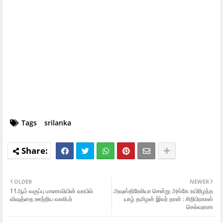
Tags
srilanka
OLDER
NEWER
11ஆம் வகுப்பு மாணவியின் வாயில்
அவுஸ்திரேலியா சென்று அங்கே உயிரிழந்த
விஷத்தை ஊற்றிய வாலிபர்
யாழ் தமிழன் இவர் தான் : சிறிபிரகாஸ்
செல்வராசா