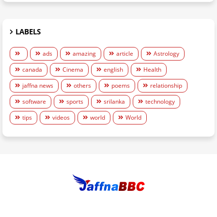
LABELS
ads
amazing
article
Astrology
canada
Cinema
english
Health
jaffna news
others
poems
relationship
software
sports
srilanka
technology
tips
videos
world
World