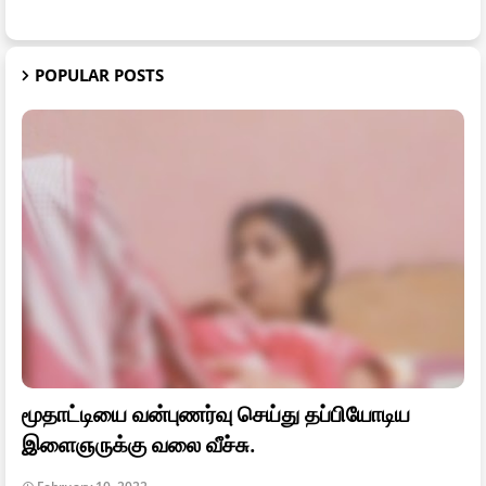
POPULAR POSTS
மூதாட்டியை வன்புணர்வு செய்து தப்பியோடிய
இளைஞருக்கு வலை வீச்சு.