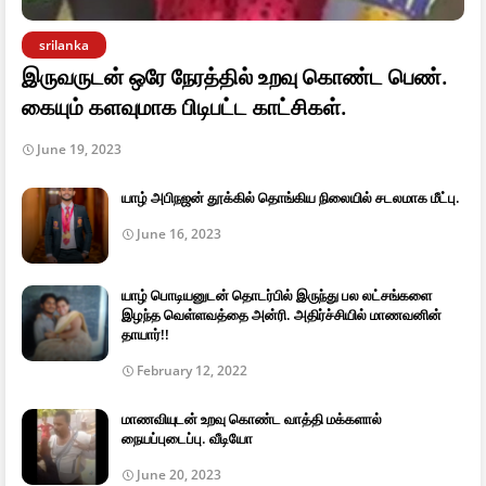
srilanka
இருவருடன் ஒரே நேரத்தில் உறவு கொண்ட பெண்.
கையும் களவுமாக பிடிபட்ட காட்சிகள்.
June 19, 2023
யாழ் அபிநஜன் தூக்கில் தொங்கிய நிலையில் சடலமாக மீட்பு.
June 16, 2023
யாழ் பொடியனுடன் தொடர்பில் இருந்து பல லட்சங்களை
இழந்த வெள்ளவத்தை அன்ரி. அதிர்ச்சியில் மாணவனின்
தாயார்!!
February 12, 2022
மாணவியுடன் உறவு கொண்ட வாத்தி மக்களால்
நையப்புடைப்பு. வீடியோ
June 20, 2023