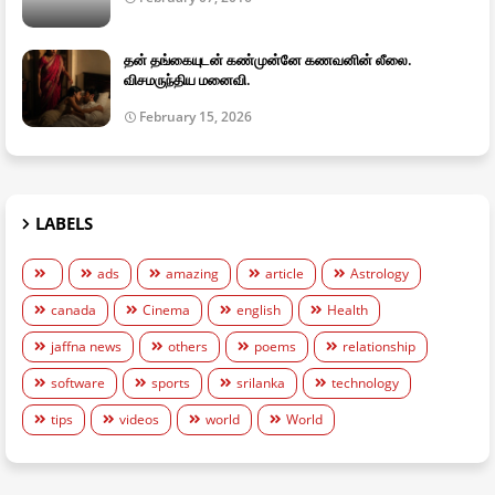
தன் தங்கையுடன் கண்முன்னே கணவனின் லீலை.
விசமருந்திய மனைவி.
February 15, 2026
LABELS
ads
amazing
article
Astrology
canada
Cinema
english
Health
jaffna news
others
poems
relationship
software
sports
srilanka
technology
tips
videos
world
World