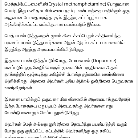
மெத்தம்பேட்டமைனின்(Crystal methamphetamine) பொதுவான
பெயர், இது மனித உடலில் மைய நரம்பு மண்டலத்தை பாதிக்கும் ஒரு
வலுவான போதை மருந்தாகும். இதற்கு சட்டப்பூர்வமாக
அங்கீகரிக்கப்பட்ட எவ்விதமான பயன்பாடும் இல்லை.
மெத் பயன்படுத்துவதன் மூலம் கிடைக்கப்பெறும் சக்திவாய்ந்த
பரவசம் பயன்படுத்துபவர்களை அதன் ஆரம்ப கட்ட பாவனையில்
இருந்தே அதற்கு அடிமையாக்கிவிடுகிறது.
இதனை பயன்படுத்தப்படும்போது, டோபமைன் (Dopamine)
எனப்படும் ஒரு வேதிப்பொருள் மூளையின் பகுதிகளை அதன்
தாக்கத்தில் மூழ்கடித்து மகிழ்ச்சி போன்ற தற்காலிக உணர்வினை
அளிக்கிறது. அதனை அவர்கள் புதிய ஆற்றல் ஒன்றினை பெறுவதாக
உணர்கிறார்கள்.
இதனை பாவிக்கும் ஒருவரை மிக விரைவில் அடிமையாக்குவதோடு
இந்த போதையை மறுபடியும் அடைவதற்கு அவர்களை எது
வேண்டுமானாலும் செய்ய தூண்டுகிறது.
அவர்கள் மெத் அல்லது ஐஸ் இனை தொடர்ந்து பயன்படுத்தி வரும்
போது ஒரு குறிப்பிட்ட கட்டத்தில் அவர்களிற்கு ஒரு சகிப்பு
தன்மையை உருவாக்கிவிடுகின்றது.