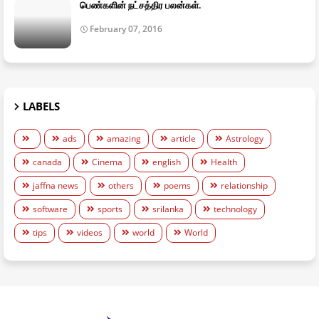
பெண்களின் நட்சத்திர பலன்கள்.
February 07, 2016
LABELS
ads
amazing
article
Astrology
canada
Cinema
english
Health
jaffna news
others
poems
relationship
software
sports
srilanka
technology
tips
videos
world
World