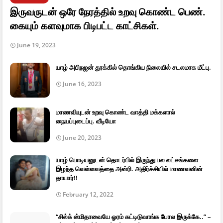
இருவருடன் ஒரே நேரத்தில் உறவு கொண்ட பெண்.
கையும் களவுமாக பிடிபட்ட காட்சிகள்.
June 19, 2023
யாழ் அபிநஜன் தூக்கில் தொங்கிய நிலையில் சடலமாக மீட்பு.
June 16, 2023
மாணவியுடன் உறவு கொண்ட வாத்தி மக்களால்
நையப்புடைப்பு. வீடியோ
June 20, 2023
யாழ் பொடியனுடன் தொடர்பில் இருந்து பல லட்சங்களை
இழந்த வெள்ளவத்தை அன்ரி. அதிர்ச்சியில் மாணவனின்
தாயார்!!
February 12, 2022
“சில்க் ஸ்மிதாவையே ஓரம் கட்டிடுவாங்க போல இருக்கே..” –