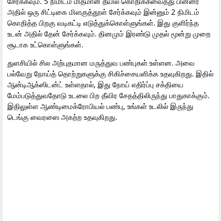
சேர்க்கவும். 5 நிமிடம் மிதமான தீயில் கொதிக்கவைத்து பின்னர்
அதில் ஒரு சிட்டிகை மிளகுத்தூள் சேர்க்கவும் இன்னும் 2 நிமிடம்
கொதித்த பிறகு வடிகட்டி எடுத்துக்கொள்ளுங்கள். இது குளிர்ந்த
உடன் அதில் தேன் சேர்க்கவும். தினமும் இரண்டு முதல் மூன்று முறை
சூடாக உட்கொள்ளுங்கள்.
துளசியில் சில அற்புதமான மருத்துவ பண்புகள் உள்ளன. அவை
பல்வேறு நோய்த் தொற்றுகளுக்கு சிகிச்சையளிக்க உதவுகிறது. இதில்
ஆன்டிஆக்ஸிடன்ட் உள்ளதால், இது நோய் எதிர்ப்பு சக்தியை
மேம்படுத்துவதோடு உடலை பிற தீவிர சேதத்திலிருந்து பாதுகாக்கும்.
இதிலுள்ள ஆண்டிமைக்ரோபியல் பண்பு, உங்கள் உடலில் இருந்து
டெங்கு வைரஸை அகற்ற உதவுகிறது.