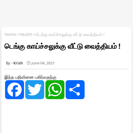
Home
Health
டெங்கு காய்ச்சலுக்கு வீட்டு வைத்தியம் !
டெங்கு காய்ச்சலுக்கு வீட்டு வைத்தியம் !
Krish
June 04, 2021
இந்த பதிவினை பகிர்வதற்கு
F
T
W
S
a
w
h
h
c
i
a
a
e
t
t
r
b
t
s
e
o
e
A
o
r
p
k
p