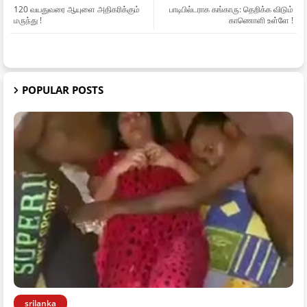
120 வயதுவரை ஆயுளை அதிகரிக்கும்
பாடிபில்டராக கங்காரு: தெறிக்க விடும்
மருந்து !
காணொளி உள்ளே !
POPULAR POSTS
srilanka