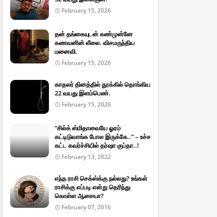
February 15, 2026
தன் தங்கையுடன் கண்முன்னே
கணவனின் லீலை. விசமருந்திய
மனைவி.
February 15, 2026
காதலர் தினத்தில் தூக்கில் தொங்கிய
22 வயது இளம்பெண்.
February 15, 2026
“சில்க் ஸ்மிதாவையே ஓரம்
கட்டிடுவாங்க போல இருக்கே..” – உச்ச
கட்ட கவர்ச்சியில் தர்ஷா குப்தா..!
February 13, 2022
எந்த ராசி செக்ஸ்க்கு நல்லது? உங்கள்
ராசிக்கு எப்படி என்று தெரிந்து
கொள்ள ஆசையா?
February 07, 2016