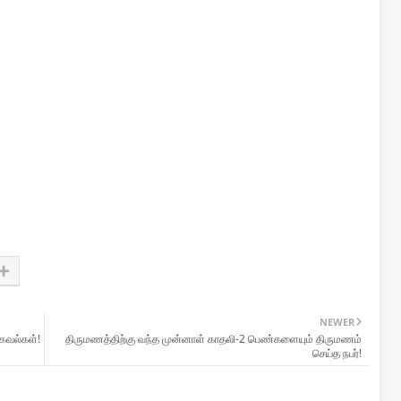
NEWER
தகவல்கள்!
திருமணத்திற்கு வந்த முன்னாள் காதலி-2 பெண்களையும் திருமணம்
செய்த நபர்!