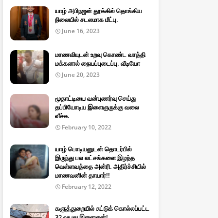
யாழ் அபிநஜன் தூக்கில் தொங்கிய
நிலையில் சடலமாக மீட்பு.
June 16, 2023
மாணவியுடன் உறவு கொண்ட வாத்தி
மக்களால் நையப்புடைப்பு. வீடியோ
June 20, 2023
மூதாட்டியை வன்புணர்வு செய்து
தப்பியோடிய இளைஞருக்கு வலை
வீச்சு.
February 10, 2022
யாழ் பொடியனுடன் தொடர்பில்
இருந்து பல லட்சங்களை இழந்த
வெள்ளவத்தை அன்ரி. அதிர்ச்சியில்
மாணவனின் தாயார்!!
February 12, 2022
களுத்துறையில் சுட்டுக் கொல்லப்பட்ட
32 வயது இளைஞன்!