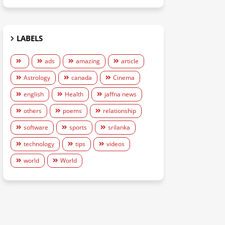
LABELS
ads
amazing
article
Astrology
canada
Cinema
english
Health
jaffna news
others
poems
relationship
software
sports
srilanka
technology
tips
videos
world
World