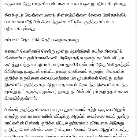
கருவான ஆறு மாத சிசு பலியான சம்பவம் ஒன்று பதிவாகியுள்ளது.
சீனக்குடா வெள்ளை மணல் சின்னம்பிள்ளை சேனை பிரதேசத்தில்
பாடசாலை வீதியில் அமைந்துள்ள வீட்டிலே குறித்த சம்பவம்
பதிவாகியுள்ளது
சம்பவம் தொடர்பில் தெரிய வருவதாவது...
கணவர் வெளிநாடு சென்று மூன்று ஆண்டுகள் கடந்த நிலையில்
கிண்ணியா குறிச்சாங்கேணி பிரதேசத்தில் தனது தாயின் வீட்டில்
வசித்து வந்த என்.றிஸ்மியா (வயது-20) என்பவர் அதே பிரதேசத்தில்
பிரிதொரு நபருடன் ஏற்பட்ட தகாத உறவினால் கருவுற்ற நிலையில்
குறித்த கருவினை கலைப்பதற்காக பல முயற்சிகள் செய்து வந்த
நிலையில் குறித்த கரு ஆறு மாத காலம் அடைந்த நிலையில் கடந்த
மூன்று நாட்களுக்கு முன்னர் தனது தாயின் வீட்டில் குறித்த சிசுவை
பிரசவித்துள்ளார்.
பின்னர் குறித்த சிசுவை பழைய துணிகளால் சுற்றி ஒரு பையினுள்
வைத்து தனது கணவரின் வீட்டிற்கு அனுப்பி வைத்ததாகவும் மூன்று
நாட்களின் பின்னர் குறித்த வீட்டில் துர்நாற்றம் வீசியதை அடுத்து
குறித்த பெண்ணின் கணவரின் தாயாரினால் பெண் அனுப்பிவைத்த
பையினை சோதனை செய்து பார்த்தபோது துணிகளினால் சுற்றப்பட்ட