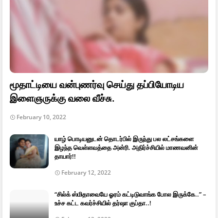
மூதாட்டியை வன்புணர்வு செய்து தப்பியோடிய
இளைஞருக்கு வலை வீச்சு.
February 10, 2022
யாழ் பொடியனுடன் தொடர்பில் இருந்து பல லட்சங்களை
இழந்த வெள்ளவத்தை அன்ரி. அதிர்ச்சியில் மாணவனின்
தாயார்!!
February 12, 2022
“சில்க் ஸ்மிதாவையே ஓரம் கட்டிடுவாங்க போல இருக்கே..” –
உச்ச கட்ட கவர்ச்சியில் தர்ஷா குப்தா..!