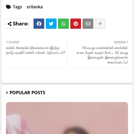
Tags
srilanka
OLDER
NEWER
சுவிஸ் சிறையில் நிர்வாணமாக இறந்த
18 வயது மாணவியின் சைக்கிள்
தமிழ் யுவதி!! சுவிஸ் மக்கள் ஆர்ப்பாட்டம்!!
கூடைக்குள் கடிதம் போட்ட 42 வயது
இளைஞன்: இளைஞர்களால்
நையப்புடைப்பு!
POPULAR POSTS