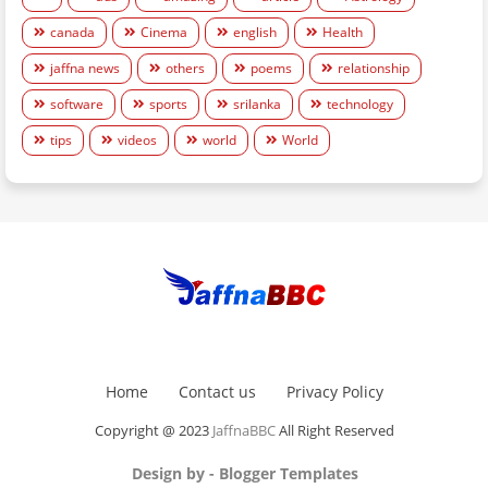
canada
Cinema
english
Health
jaffna news
others
poems
relationship
software
sports
srilanka
technology
tips
videos
world
World
Home
Contact us
Privacy Policy
Copyright @ 2023
JaffnaBBC
All Right Reserved
Design by -
Blogger Templates