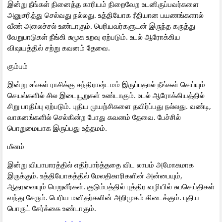
இன்று நீங்கள் நினைத்த காரியம் நிறைவேற உடனிருப்பவர்களை
அனுசரித்து செல்வது நல்லது. உத்தியோக ரீதியான பயணங்களால்
வீண் அலைச்சல் உண்டாகும். பெரியவர்களுடன் இருந்த கருத்து
வேறுபாடுகள் நீங்கி சுமூக உறவு ஏற்படும். உடல் ஆரோக்கிய
விஷயத்தில் சற்று கவனம் தேவை.
கும்பம்
இன்று உங்கள் ராசிக்கு சந்திராஷ்டமம் இருப்பதால் நீங்கள் செய்யும்
செயல்களில் சில இடையூறுகள் உண்டாகும். உடல் ஆரோக்கியத்தில்
சிறு பாதிப்பு ஏற்படும். புதிய முயற்சிகளை தவிர்ப்பது நல்லது. வண்டி,
வாகனங்களில் செல்கின்ற போது கவனம் தேவை. பேச்சில்
பொறுமையாக இருப்பது உத்தமம்.
மீனம்
இன்று வியாபாரத்தில் எதிர்பார்த்ததை விட லாபம் அமோகமாக
இருக்கும். உத்தியோகத்தில் மேலதிகாரிகளின் அன்பையும்,
ஆதரவையும் பெறுவீர்கள். குடும்பத்தில் புத்திர வழியில் சுபசெய்திகள்
வந்து சேரும். பெரிய மனிதர்களின் அறிமுகம் கிடைக்கும். புதிய
பொருட் சேர்க்கை உண்டாகும்.