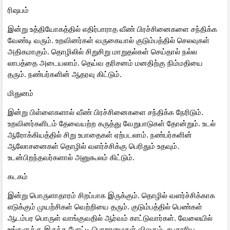
ரிஷபம்
இன்று உத்தியோகத்தில் எதிர்பாராத வீண் பிரச்சினைகளை சந்திக்க
வேண்டி வரும். உறவினர்கள் வருகையால் குடும்பத்தில் செலவுகள்
அதிகமாகும். தொழிலில் சிறுசிறு மாறுதல்கள் செய்தால் நல்ல
லாபத்தை அடையலாம். தெய்வ தரிசனம் மனதிற்கு நிம்மதியை
தரும். நண்பர்களின் ஆதரவு கிட்டும்.
மிதுனம்
இன்று பிள்ளைகளால் வீண் பிரச்சினைகளை சந்திக்க நேரிடும்.
உறவினர்களிடம் தேவையற்ற கருத்து வேறுபாடுகள் தோன்றும். உடல்
ஆரோக்கியத்தில் சிறு உபாதைகள் ஏற்படலாம். நண்பர்களின்
ஆலோசனைகள் தொழில் வளர்ச்சிக்கு பெரிதும் உதவும்.
உடன்பிறந்தவர்களால் அனுகூலம் கிட்டும்.
கடகம்
இன்று பொருளாதாரம் சிறப்பாக இருக்கும். தொழில் வளர்ச்சிக்காக
எடுக்கும் முயற்சிகள் வெற்றியை தரும். குடும்பத்தில் பெண்கள்
ஆடம்பர பொருள் வாங்குவதில் ஆர்வம் காட்டுவார்கள். வேலையில்
உங்களுக்கு இருந்த போட்டி பொறாமைகள் விலகும். சுபகாரிய