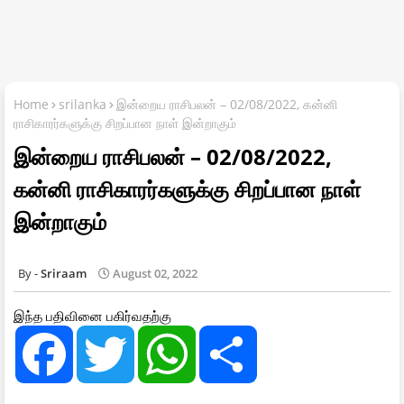
Home
srilanka
இன்றைய ராசிபலன் – 02/08/2022, கன்னி
ராசிகாரர்களுக்கு சிறப்பான நாள் இன்றாகும்
இன்றைய ராசிபலன் – 02/08/2022,
கன்னி ராசிகாரர்களுக்கு சிறப்பான நாள்
இன்றாகும்
Sriraam
August 02, 2022
இந்த பதிவினை பகிர்வதற்கு
F
T
W
S
a
w
h
h
c
i
a
a
e
t
t
r
b
t
s
e