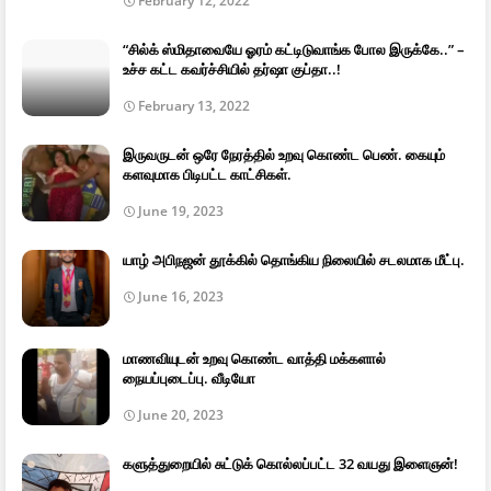
February 12, 2022
“சில்க் ஸ்மிதாவையே ஓரம் கட்டிடுவாங்க போல இருக்கே..” –
உச்ச கட்ட கவர்ச்சியில் தர்ஷா குப்தா..!
February 13, 2022
இருவருடன் ஒரே நேரத்தில் உறவு கொண்ட பெண். கையும்
களவுமாக பிடிபட்ட காட்சிகள்.
June 19, 2023
யாழ் அபிநஜன் தூக்கில் தொங்கிய நிலையில் சடலமாக மீட்பு.
June 16, 2023
மாணவியுடன் உறவு கொண்ட வாத்தி மக்களால்
நையப்புடைப்பு. வீடியோ
June 20, 2023
களுத்துறையில் சுட்டுக் கொல்லப்பட்ட 32 வயது இளைஞன்!