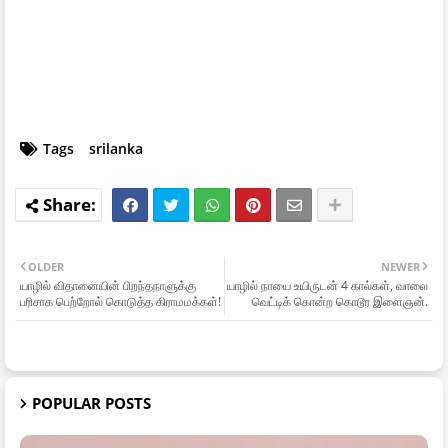
Tags
srilanka
OLDER
NEWER
யாழில் விதானையின் பிறந்தநாளுக்கு
யாழில் நாயை உயிருடன் 4 கால்கள், வாலை
பரிசாக பெற்றோல் கொடுத்த கிராமமக்கள்!
வெட்டிக் கொன்ற கொடூர இளைஞன்.
POPULAR POSTS