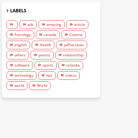
LABELS
ads
amazing
article
Astrology
canada
Cinema
english
Health
jaffna news
others
poems
relationship
software
sports
srilanka
technology
tips
videos
world
World