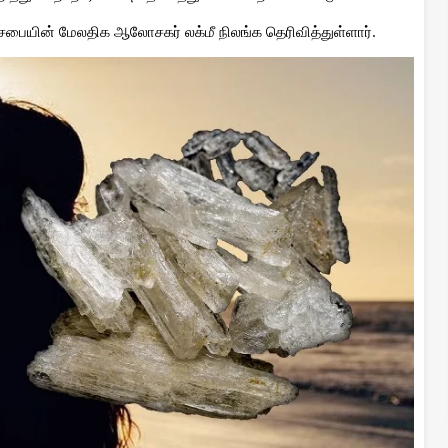
சபையின் மேலதிக ஆலோசகர் லக்மீ நிலங்க தெரிவித்துள்ளார்.