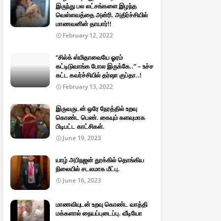
இருந்து பல லட்சங்களை இழந்த
வெள்ளவத்தை அன்ரி. அதிர்ச்சியில்
மாணவனின் தாயார்!!
February 12, 2022
“சில்க் ஸ்மிதாவையே ஓரம்
கட்டிடுவாங்க போல இருக்கே..” – உச்ச
கட்ட கவர்ச்சியில் தர்ஷா குப்தா..!
February 13, 2022
இருவருடன் ஒரே நேரத்தில் உறவு
கொண்ட பெண். கையும் களவுமாக
பிடிபட்ட காட்சிகள்.
June 19, 2023
யாழ் அபிநஜன் தூக்கில் தொங்கிய
நிலையில் சடலமாக மீட்பு.
June 16, 2023
மாணவியுடன் உறவு கொண்ட வாத்தி
மக்களால் நையப்புடைப்பு. வீடியோ