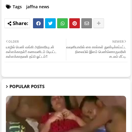
Tags
jaffna news
OLDER
NEWER
யாழில் பெண் வங்கி அதிகாரியுடன்
வவுனியாவில் கை கால்கள் துண்டிக்கப்பட்ட
கள்ளக்காதல்!! கணவனிடம் பிடிபட்ட
நிலையில் இளம் பெண்ணொருவரின்
கள்ளக்காதலன் தப்பி ஓட்டம்!!
சடலம் மீட்பு.
POPULAR POSTS