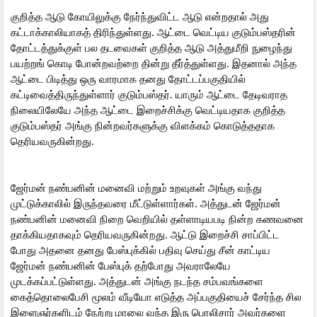
குறித்த ஆடு கோயிலுக்கு நேர்ந்துவிட்ட ஆடு என்றதால் அது
கட்டாக்காலியாகத் திரிந்துள்ளது. ஆட்டை வெட்டிய குடும்பஸ்தரின்
தோட்டத்துக்குள் பல தடவைகள் குறித்த ஆடு அத்துமீறி நுழைந்து
பயற்றங் கொடி போன்றவற்றை தின்று தீர்த்துள்ளது. இதனால் அந்த
ஆட்டை பிடித்து ஒரு வாரமாக தனது தோட்டப்பகுதியில்
கட்டிவைத்திருந்துள்ளார் குடும்பஸ்தர். யாரும் ஆட்டை தேடிவராத
நிலையிலேயே அந்த ஆட்டை இறைச்சிக்கு வெட்டியதாக குறித்த
குடும்பஸ்தர் அங்கு நின்றவர்களுக்கு விளக்கம் கொடுத்ததாக
தெரியவருகின்றது.
ஜேர்மன் நண்பனின் மனைவி மற்றும் உறவுகள் அங்கு வந்து
முட்டுக்காலில் இருந்தவரை மீட்டுள்ளார்கள். அத்துடன் ஜேர்மன்
நண்பனின் மனைவி நிறை வெறியில் தள்ளாடியபடி நின்ற கணவனை
தாக்கியதாகவும் தெரியவருகின்றது. ஆட்டு இறைச்சி சாப்பிட்ட
போது அதனை தனது பேஸ்புக்கில் பதிவு செய்து சீன் காட்டிய
ஜேர்மன் நண்பனின் பேஸ்புக் தற்போது அவராலேயே
முடக்கப்பட்டுள்ளது. அத்துடன் அங்கு நடந்த சம்பவங்களை
கைத்தொலைபேசி மூலம் வீடியோ எடுத்த அப்பகுதியைச் சேர்ந்த சில
இளைஞர்களிடம் நேற்று மாலை வந்த இரு பொலிசார் அவர்களை