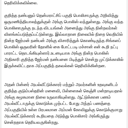
தெரிவிக்கவில்லை.
குறித்த நண்பனும் தென்மராட்சிப் பகுதி பொலிசாருக்கு அறிவித்து
ஒருமணித்தியாலத்துக்குள் அங்கு பொலிஸ் வந்துள்ளது. அங்கு வந்த
பொலிஸாருக்கு நடந்த விடயங்கள் அனைத்து அங்கு நின்றவர்கள்
விளங்கப்படுத்தப்பட்டுள்ளது. இவ்வாறான நிலையில் நிறை வெறியில்
நின்ற ஜேர்மன் நண்பன் அங்கு விசாரித்துக் கொண்டிருந்த சிங்களப்
பொலிஸ் ஒருவரின் தோளில் கை போட்டபடி மச்சான் என் கூறி நட்பு
பாராட்ட தொடங்கியுள்ளார்.உடனடியாக அங்கு நின்ற பொலிஸ்
அதிகாரி குறித்த ஜேர்மன் நண்பனை பிடித்துச் சென்று முட்டுக்காலில்
இருக்கவிட்டதாக அப்பகுதித் தகவல்கள் தெரிவிக்கின்றன.
அதன் பின்னர் அயல்வீட்டுக்காரர் மற்றும் அவர்களின் உறவுகளிடம்
குறித்த குடும்பஸ்தரின் மனைவி, பிள்ளைகள் கெஞ்சி மன்றாடியதால்
அங்கு சுமூகமான நிலை உருவாகியுள்ளது. ஆட்டுக்கான பணம்
அயல்வீட்டாருக்கு கொடுக்க முற்பட்ட போது அந்தப் பணத்தை
அப்பகுதியில் உள்ள பிரபலமான அம்மன் கோவிலுக்கு கொடுக்குமாறு
அயல்வீட்டுக்காரர் கூறியதை அடுத்து பொலிசார் அங்கிருந்து
சென்றதாக தெரியவருகின்றது.