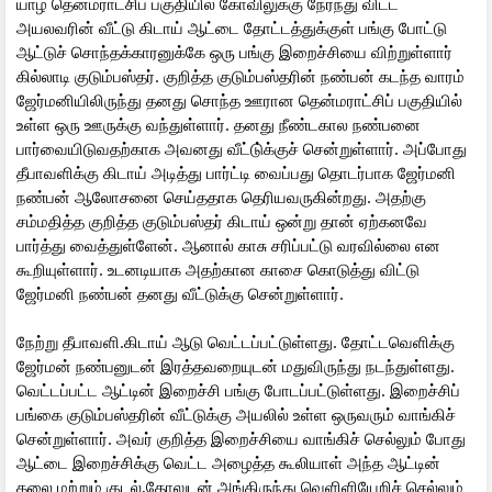
யாழ் தென்மராட்சிப் பகுதியில் கோவிலுக்கு நேர்ந்து விட்ட
அயலவரின் வீட்டு கிடாய் ஆட்டை தோட்டத்துக்குள் பங்கு போட்டு
ஆட்டுச் சொந்தக்காரனுக்கே ஒரு பங்கு இறைச்சியை விற்றுள்ளார்
கில்லாடி குடும்பஸ்தர். குறித்த குடும்பஸ்தரின் நண்பன் கடந்த வாரம்
ஜேர்மனியிலிருந்து தனது சொந்த ஊரான தென்மராட்சிப் பகுதியில்
உள்ள ஒரு ஊருக்கு வந்துள்ளார். தனது நீண்டகால நண்பனை
பார்வையிடுவதற்காக அவனது வீட்டு்க்குச் சென்றுள்ளார். அப்போது
தீபாவளிக்கு கிடாய் அடித்து பார்ட்டி வைப்பது தொடர்பாக ஜேர்மனி
நண்பன் ஆலோசனை செய்ததாக தெரியவருகின்றது. அதற்கு
சம்மதித்த குறித்த குடும்பஸ்தர் கிடாய் ஒன்று தான் ஏற்கனவே
பார்த்து வைத்துள்ளேன். ஆனால் காசு சரிப்பட்டு வரவில்லை என
கூறியுள்ளார். உடனடியாக அதற்கான காசை கொடுத்து விட்டு
ஜேர்மனி நண்பன் தனது வீட்டுக்கு சென்றுள்ளார்.
நேற்று தீபாவளி.கிடாய் ஆடு வெட்டப்பட்டுள்ளது. தோட்டவெளிக்கு
ஜேர்மன் நண்பனுடன் இரத்தவறையுடன் மதுவிருந்து நடந்துள்ளது.
வெட்டப்பட்ட ஆட்டின் இறைச்சி பங்கு போடப்பட்டுள்ளது. இறைச்சிப்
பங்கை குடும்பஸ்தரின் வீட்டுக்கு அயலில் உள்ள ஒருவரும் வாங்கிச்
சென்றுள்ளார். அவர் குறித்த இறைச்சியை வாங்கிச் செல்லும் போது
ஆட்டை இறைச்சிக்கு வெட்ட அழைத்த கூலியாள் அந்த ஆட்டின்
தலை மற்றும் குடல்,தோலுடன் அங்கிருந்து வெளிளியேறிச் செல்லும்