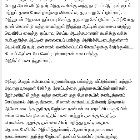
போது அயல் வீட்டு நபர் அந்த கூலிக்கு வந்த நபரிடம் ஆட்டின் குடல்
மற்றும் தலை போன்றவற்றை விலைக்கு தருமாறு கேட்டுள்ளார்.
அத்துடன் அதனை துப்பரவு செய்து தருமாறு கேட்டுள்ளார். அப்போது
தான் கொண்டு வந்த பையினுள் இருந்து ஆட்டின் தலையை எடுத்து
வெளியே வைத்து துப்பரவு செய்ய ஆயத்தமானார் கூலிக்கு வந்த
நபர்.குறித்த ஆட்டின் தலையைப் பார்த்து அதிர்ச்சியடைந்துள்ளார்
அயல்வீட்டு நபர். தன்னால் வளர்க்கப்பட்டு கோயிலுக்கு நேர்ந்துவிட்ட
கிடாய் ஆட்டையே வெட்டியுள்ளார்கள் என பார்த்து
அதிர்ச்சியடைந்துள்ளார்.
அங்கு பெரும் கலோபரம் உருவாகியது. பக்கத்து வீட்டுக்காரர் மற்றும்
அவரது உறவுகள் சேர்ந்து தோட்டத்தை முற்றுகையிட்டுள்ளார்கள்.
ஜேர்மனியிலிருந்து வந்த நண்பன் மது போதையில் சண்டித்தனம்
செய்ததால் அங்கு திரண்ட சிலரால் தாக்கப்பட்டுள்ளார்.இதனால்
ஆவேசமடைந்த குறித்த ஜேர்மன் நண்பன் வடமராட்சிப் பகுதியில்
உள்ள பொலிஸ் நிலையத்தில் பணியாற்றும் தனக்கு தெரிந்த
பொலிஸ்காரனுக்கு தன்னை சிலர் மறித்து தாக்குவதாக
தொலைபேசியில் அறிவித்துள்ளார். ஆனால் முழுமையான
தகவல்களை குறித்த ஜேர்மனி நண்பர் பொலிஸ் நண்பனுக்கு