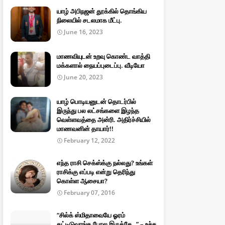
யாழ் அபிநஜன் தூக்கில் தொங்கிய
நிலையில் சடலமாக மீட்பு.
June 16, 2023
மாணவியுடன் உறவு கொண்ட வாத்தி
மக்களால் நையப்புடைப்பு. வீடியோ
June 20, 2023
யாழ் பொடியனுடன் தொடர்பில்
இருந்து பல லட்சங்களை இழந்த
வெள்ளவத்தை அன்ரி. அதிர்ச்சியில்
மாணவனின் தாயார்!!
February 12, 2022
எந்த ராசி செக்ஸ்க்கு நல்லது? உங்கள்
ராசிக்கு எப்படி என்று தெரிந்து
கொள்ள ஆசையா?
February 07, 2016
“சில்க் ஸ்மிதாவையே ஓரம்
கட்டிடுவாங்க போல இருக்கே..” – உச்ச