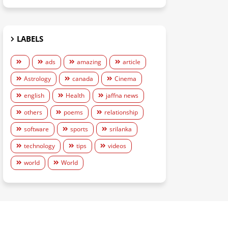
LABELS
ads
amazing
article
Astrology
canada
Cinema
english
Health
jaffna news
others
poems
relationship
software
sports
srilanka
technology
tips
videos
world
World